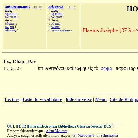
Alphabétiquement
[
«
»
]
Fréquences
[
«
»
]
HO
σχῆμα
1
1
σχῆμα
σχημάτων
1
1
σχημάτων
σώζεσθαι
1
1
σώζεσθαι
σῶμα 1
1 σῶμα
σώματα
1
1
σώματα
σώματι
1
1
σώματι
Flavius Josèphe (37 à +/
σώματος
3
1
σωματοφυλάκων
Lv., Chap., Par.
15, 6, 55
ὑπ'
Ἀντιγόνου
καὶ
λωβηθεὶς
τὸ
σῶμα
παρὰ
Πάρθ
|
Lecture
|
Liste du vocabulaire
|
Index inverse
|
Menu
|
Site de Phili
UCL
|
FLTR
|
Itinera Electronica
|
Bibliotheca Classica Selecta (BCS)
|
Responsable académique :
Alain Meurant
Analyse, design et réalisation informatiques :
B. Maroutaeff
-
J. Schumacher