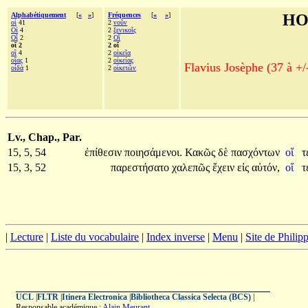
Alphabétiquement
[
«
»
]
Fréquences
[
«
»
]
HO
οἱ
41
2
νοῦν
Οἱ
4
2
ξενικοῖς
Οἵ
2
2
Οἵ
οἵ 2
2 οἵ
οἳ
4
2
οἰκεῖα
οἵας
1
2
οἰκείας
Flavius Josèphe (37 à +/
οἶδά
1
2
οἰκετῶν
Lv., Chap., Par.
15, 5, 54
ἐπίθεσιν
ποιησάμενοι.
Κακῶς
δὲ
πασχόντων
οἵ
τ
15, 3, 52
παρεστήσατο
χαλεπῶς
ἔχειν
εἰς
αὐτόν,
οἵ
τ
|
Lecture
|
Liste du vocabulaire
|
Index inverse
|
Menu
|
Site de Phili
UCL
|
FLTR
|
Itinera Electronica
|
Bibliotheca Classica Selecta (BCS)
|
Responsable académique :
Alain Meurant