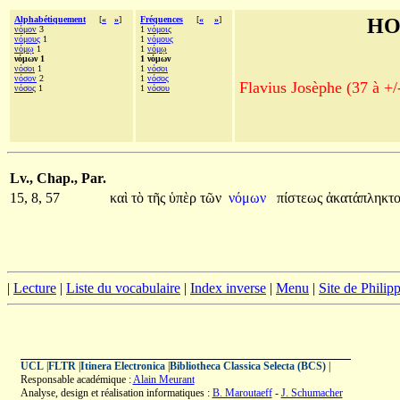
Alphabétiquement
[
«
»
]
Fréquences
[
«
»
]
HO
νόμον
3
1
νόμοις
νόμους
1
1
νόμους
νόμῳ
1
1
νόμῳ
νόμων 1
1 νόμων
νόσοι
1
1
νόσοι
νόσον
2
1
νόσος
Flavius Josèphe (37 à +/
νόσος
1
1
νόσου
Lv., Chap., Par.
15, 8, 57
καὶ
τὸ
τῆς
ὑπὲρ
τῶν
νόμων
πίστεως
ἀκατάπληκτ
|
Lecture
|
Liste du vocabulaire
|
Index inverse
|
Menu
|
Site de Phili
UCL
|
FLTR
|
Itinera Electronica
|
Bibliotheca Classica Selecta (BCS)
|
Responsable académique :
Alain Meurant
Analyse, design et réalisation informatiques :
B. Maroutaeff
-
J. Schumacher