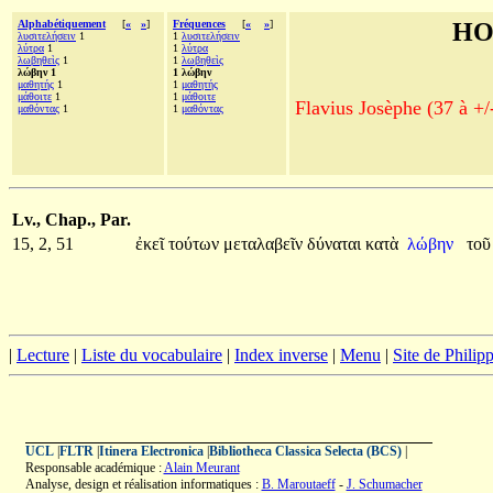
Alphabétiquement
[
«
»
]
Fréquences
[
«
»
]
HO
λυσιτελήσειν
1
1
λυσιτελήσειν
λύτρα
1
1
λύτρα
λωβηθεὶς
1
1
λωβηθεὶς
λώβην 1
1 λώβην
μαθητής
1
1
μαθητής
μάθοιτε
1
1
μάθοιτε
Flavius Josèphe (37 à +/
μαθόντας
1
1
μαθόντας
Lv., Chap., Par.
15, 2, 51
ἐκεῖ
τούτων
μεταλαβεῖν
δύναται
κατὰ
λώβην
το
|
Lecture
|
Liste du vocabulaire
|
Index inverse
|
Menu
|
Site de Phili
UCL
|
FLTR
|
Itinera Electronica
|
Bibliotheca Classica Selecta (BCS)
|
Responsable académique :
Alain Meurant
Analyse, design et réalisation informatiques :
B. Maroutaeff
-
J. Schumacher