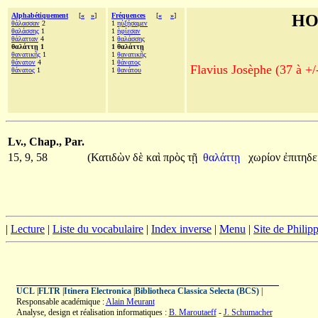
Alphabétiquement
[
«
»
]
Fréquences
[
«
»
]
HO
θάλασσαν
2
1
ηὐξήσαμεν
θαλάσσης
1
1
ἠφίεσαν
θάλατταν
4
1
θαλάσσης
θαλάττῃ 1
1 θαλάττῃ
θανατικῆς
1
1
θανατικῆς
θάνατον
4
1
θάνατος
Flavius Josèphe (37 à +/
θάνατος
1
1
θανάτου
Lv., Chap., Par.
15, 9, 58
(Κατιδὼν
δὲ
καὶ
πρὸς
τῇ
θαλάττῃ
χωρίον
ἐπιτηδ
|
Lecture
|
Liste du vocabulaire
|
Index inverse
|
Menu
|
Site de Phili
UCL
|
FLTR
|
Itinera Electronica
|
Bibliotheca Classica Selecta (BCS)
|
Responsable académique :
Alain Meurant
Analyse, design et réalisation informatiques :
B. Maroutaeff
-
J. Schumacher