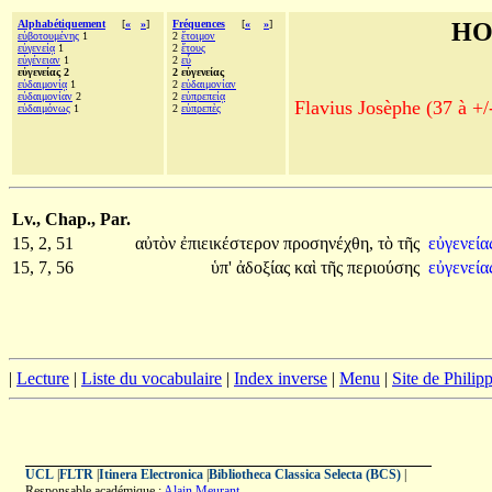
Alphabétiquement
[
«
»
]
Fréquences
[
«
»
]
HO
εὐβοτουμένης
1
2
ἕτοιμον
εὐγενείᾳ
1
2
ἔτους
εὐγένειαν
1
2
εὖ
εὐγενείας 2
2 εὐγενείας
εὐδαιμονίᾳ
1
2
εὐδαιμονίαν
εὐδαιμονίαν
2
2
εὐπρεπείᾳ
Flavius Josèphe (37 à +/
εὐδαιμόνως
1
2
εὐπρεπὲς
Lv., Chap., Par.
15, 2, 51
αὐτὸν
ἐπιεικέστερον
προσηνέχθη,
τὸ
τῆς
εὐγενεία
15, 7, 56
ὑπ'
ἀδοξίας
καὶ
τῆς
περιούσης
εὐγενεία
|
Lecture
|
Liste du vocabulaire
|
Index inverse
|
Menu
|
Site de Phili
UCL
|
FLTR
|
Itinera Electronica
|
Bibliotheca Classica Selecta (BCS)
|
Responsable académique :
Alain Meurant