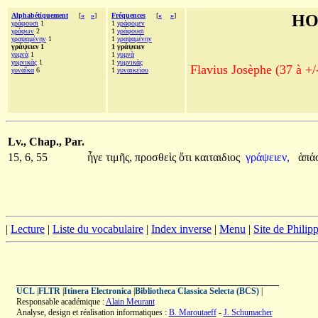
Alphabétiquement
[
«
»
]
Fréquences
[
«
»
]
HO
γράφουσι
1
1
γράφομεν
γράφων
2
1
γράφουσι
γραψαμένην
1
1
γραψαμένην
γράψειεν 1
1 γράψειεν
γυμνὰ
1
1
γυμνὰ
γυμνικὰς
1
1
γυμνικὰς
Flavius Josèphe (37 à +/
γυναῖκα
6
1
γυναικείου
Lv., Chap., Par.
15, 6, 55
ἦγε
τιμῆς,
προσθεὶς
ὅτι
καιταιδιος
γράψειεν,
ἁπά
|
Lecture
|
Liste du vocabulaire
|
Index inverse
|
Menu
|
Site de Phili
UCL
|
FLTR
|
Itinera Electronica
|
Bibliotheca Classica Selecta (BCS)
|
Responsable académique :
Alain Meurant
Analyse, design et réalisation informatiques :
B. Maroutaeff
-
J. Schumacher