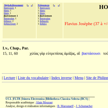
Alphabétiquement
[
«
»
]
Fréquences
[
«
»
]
HO
βασιλικῶν
1
1
βασιλικῶν
βάσιν
1
1
βάσιν
βάσις
1
1
βάσις
βαστάσουσι 1
1 βαστάσουσι
Βαταναίαν
1
1
Βαταναίαν
βέβαιον
2
1
βεβαιοῦν
Flavius Josèphe (37 à +/
βεβαιοτέραν
2
1
βεβαίῳ
Lv., Chap., Par.
15, 11, 60
χιλίας
γὰρ
εὐτρεπίσας
ἁμάξας,
αἳ
βαστάσουσι
το
|
Lecture
|
Liste du vocabulaire
|
Index inverse
|
Menu
|
Site de Phili
UCL
|
FLTR
|
Itinera Electronica
|
Bibliotheca Classica Selecta (BCS)
|
Responsable académique :
Alain Meurant
Analyse, design et réalisation informatiques :
B. Maroutaeff
-
J. Schumacher