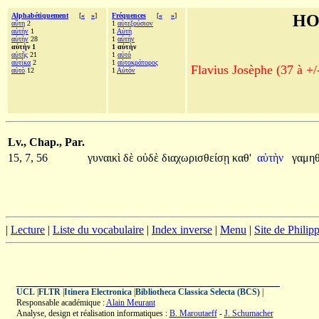
Alphabétiquement
[
«
»
]
Fréquences
[
«
»
]
HO
αὕτη
2
1
αὐτεξούσιον
αὐτήν
1
1
Αὐτή
αὐτὴν
28
1
αὐτήν
αὑτὴν 1
1 αὑτὴν
αὐτῆς
21
1
αὐτό
αὐτίκα
2
1
αὐτοκράτορος
Flavius Josèphe (37 à +/
αὐτὸ
12
1
Αὐτόν
Lv., Chap., Par.
15, 7, 56
γυναικὶ
δὲ
οὐδὲ
διαχωρισθείσῃ
καθ'
αὑτὴν
γαμη
|
Lecture
|
Liste du vocabulaire
|
Index inverse
|
Menu
|
Site de Phili
UCL
|
FLTR
|
Itinera Electronica
|
Bibliotheca Classica Selecta (BCS)
|
Responsable académique :
Alain Meurant
Analyse, design et réalisation informatiques :
B. Maroutaeff
-
J. Schumacher