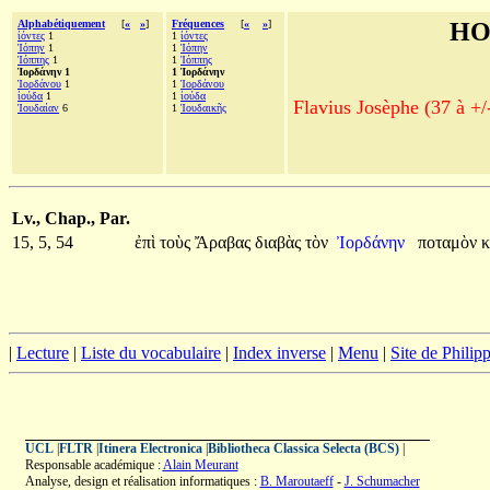
Alphabétiquement
[
«
»
]
Fréquences
[
«
»
]
HO
ἰόντες
1
1
ἰόντες
Ἰόπην
1
1
Ἰόπην
Ἰόππης
1
1
Ἰόππης
Ἰορδάνην 1
1 Ἰορδάνην
Ἰορδάνου
1
1
Ἰορδάνου
ἰούδα
1
1
ἰούδα
Flavius Josèphe (37 à +/
Ἰουδαίαν
6
1
Ἰουδαικῆς
Lv., Chap., Par.
15, 5, 54
ἐπὶ
τοὺς
Ἄραβας
διαβὰς
τὸν
Ἰορδάνην
ποταμὸν
κ
|
Lecture
|
Liste du vocabulaire
|
Index inverse
|
Menu
|
Site de Phili
UCL
|
FLTR
|
Itinera Electronica
|
Bibliotheca Classica Selecta (BCS)
|
Responsable académique :
Alain Meurant
Analyse, design et réalisation informatiques :
B. Maroutaeff
-
J. Schumacher