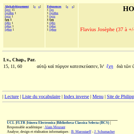
Alphabétiquement
[
«
»
]
Fréquences
[
«
»
]
HO
ἔχειν
15
1
ἔχει
ἔχεσθαι
1
1
ἔχεσθαι
ἔχετε
1
1
ἔχετε
ἔχῃ 1
1 ἔχῃ
ἔχθει
1
1
ἔχθει
ἔχθος
1
1
ἔχθος
Flavius Josèphe (37 à +/
ἔχθρα
1
1
ἔχθρα
Lv., Chap., Par.
15, 11, 60
αὐτῷ
καὶ
πύργον
κατεσκεύασεν,
ἵν'
ἔχῃ
διὰ
τῶν
|
Lecture
|
Liste du vocabulaire
|
Index inverse
|
Menu
|
Site de Phili
UCL
|
FLTR
|
Itinera Electronica
|
Bibliotheca Classica Selecta (BCS)
|
Responsable académique :
Alain Meurant
Analyse, design et réalisation informatiques :
B. Maroutaeff
-
J. Schumacher