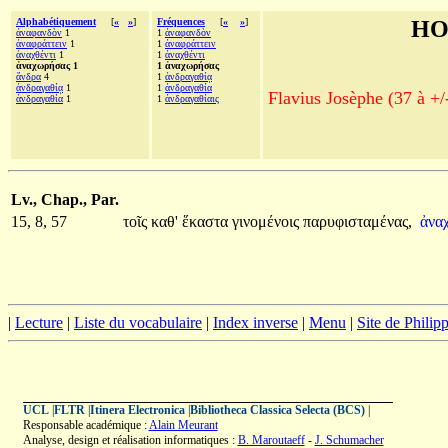
Alphabétiquement
[
«
»
]
Fréquences
[
«
»
]
HO
ἀναφανδὸν
1
1
ἀναφανδὸν
ἀναφράττειν
1
1
ἀναφράττειν
ἀναχθέντι
1
1
ἀναχθέντι
ἀναχωρήσας 1
1 ἀναχωρήσας
ἄνδρα
4
1
ἀνδραγαθίᾳ
ἀνδραγαθίᾳ
1
1
ἀνδραγαθία
Flavius Josèphe (37 à +/
ἀνδραγαθία
1
1
ἀνδραγαθίαις
Lv., Chap., Par.
15, 8, 57
τοῖς
καθ'
ἕκαστα
γινομένοις
παρυφισταμένας,
ἀνα
|
Lecture
|
Liste du vocabulaire
|
Index inverse
|
Menu
|
Site de Phili
UCL
|
FLTR
|
Itinera Electronica
|
Bibliotheca Classica Selecta (BCS)
|
Responsable académique :
Alain Meurant
Analyse, design et réalisation informatiques :
B. Maroutaeff
-
J. Schumacher