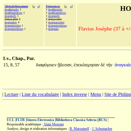
Alphabétiquement
[
«
»
]
Fréquences
[
«
»
]
HO
ἀναβατικῶν
1
1
ἀναβατικῶν
ἀναβλαστάνειν
1
1
ἀναβλαστάνειν
ἀναγαγεῖν
1
1
ἀναγαγεῖν
ἀναγκαίαν 1
1 ἀναγκαίαν
ἀναγκαῖον
4
1
ἀναγκαιοτάτη
ἀναγκαιοτάτη
1
1
ἀναγκαιοτάτους
Flavius Josèphe (37 à +/
ἀναγκαιοτάτους
1
1
ἀνάγκαις
Lv., Chap., Par.
15, 8, 57
διαφύγοιεν
ᾔδεσαν,
ἐπεκόσμησαν
δὲ
τὴν
ἀναγκαί
|
Lecture
|
Liste du vocabulaire
|
Index inverse
|
Menu
|
Site de Phili
UCL
|
FLTR
|
Itinera Electronica
|
Bibliotheca Classica Selecta (BCS)
|
Responsable académique :
Alain Meurant
Analyse, design et réalisation informatiques :
B. Maroutaeff
-
J. Schumacher