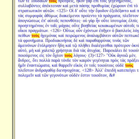
τῶν τε Ἰουδαίων
τοὺς
πρέσβεις, ἧκον γὰρ ἐπὶ τοῖς γεγενημένοις,
συλλαβόντες ἀπέκτειναν καὶ μετὰ πάσης προθυμίας ἐχώρουν ἐπὶ τὸ
στρατιωτικὸν αὐτῶν. <125> Οἱ δ' οὔτε τὴν ἔφοδον ἐξεδέξαντο καὶ 
τὰς συμφορὰς ἀθύμως διακείμενοι προίεντο τὰ πράγματα, πλεῖστον
ἀπογνώσεως ἐπ' αὐτοῖς πεπονθότες· οὐ γὰρ ἦν οὔτε ἰσοτιμίας ἐλπὶς
προηττημένοις ἐν ταῖς μάχαις οὔτε βοηθείας κεκακωμένων αὐτοῖς τ
οἴκοι πραγμάτων. <126> Οὕτως οὖν ἐχόντων ἐπῆγεν ὁ βασιλεὺς λόγ
πείθων
τοὺς
ἡγεμόνας καὶ πειρώμενος ἀναλαμβάνειν αὐτῶν πεπτωκ
τὰ φρονήματα. Προδιακινήσας δὲ καὶ παραθαρρύνας τινὰς τῶν
ἀμεινόνων ἐτόλμησεν ἤδη καὶ τῷ πλήθει διαλέγεσθαι πρότερον ὀκν
αὐτό, μὴ καὶ χαλεπῷ χρήσηται διὰ τὰς ἀτυχίας. Παρεκάλει δὲ τοιού
ποιούμενος εἰς τὸν ὄχλον
τοὺς
λόγους· (3)<127> "Οὐκ ἀγνοῶ μὲν,
ἄνδρες, ὅτι πολλὰ παρὰ τόνδε τὸν καιρὸν γεγένηται πρὸς τὰς πράξει
ἡμῖν ἐναντιώματα, καὶ θαρρεῖν εἰκὸς ἐν τοῖς τοιούτοις οὐδὲ
τοὺς
πλεῖστον ἀνδραγαθίᾳ διενηνοχότας. <128> Ἀλλ' ἐπειδὴ κατεπείγει τ
πολεμεῖν καὶ τῶν γεγονότων οὐδέν ἐστιν τοιοῦτον, &#