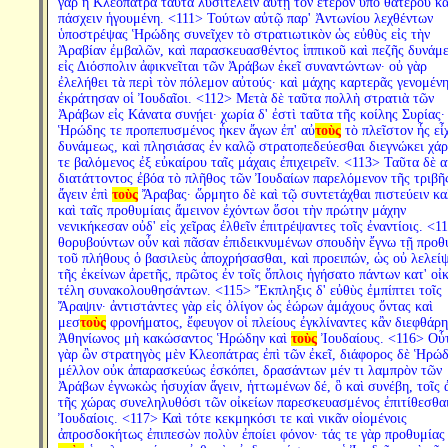
γὰρ ἡ Κλεοπάτρα ταῦτα λυσιτελεῖν αὐτῇ τὸν ἕτερον ὑπὸ θατέρου κ
πάσχειν ἡγουμένη. <111> Τούτων αὐτῷ παρ' Ἀντωνίου λεχθέντων
ὑποστρέψας Ἡρώδης συνεῖχεν τὸ στρατιωτικὸν ὡς εὐθὺς εἰς τὴν
Ἀραβίαν ἐμβαλῶν, καὶ παρασκευασθέντος ἱππικοῦ καὶ πεζῆς δυνάμ
εἰς Διόσπολιν ἀφικνεῖται τῶν Ἀράβων ἐκεῖ συναντώντων· οὐ γὰρ
ἐλελήθει τὰ περὶ τὸν πόλεμον αὐτούς· καὶ μάχης καρτερᾶς γενομέν
ἐκράτησαν οἱ Ἰουδαῖοι. <112> Μετὰ δὲ ταῦτα πολλὴ στρατιὰ τῶν
Ἀράβων εἰς Κάνατα συνῄει· χωρία δ' ἐστὶ ταῦτα τῆς κοίλης Συρίας·
Ἡρώδης τε προπεπυσμένος ἧκεν ἄγων ἐπ' αὐ
τοὺς
τὸ πλεῖστον ἧς εἶ
δυνάμεως, καὶ πλησιάσας ἐν καλῷ στρατοπεδεύεσθαι διεγνώκει χά
τε βαλόμενος ἐξ εὐκαίρου ταῖς μάχαις ἐπιχειρεῖν. <113> Ταῦτα δὲ 
διατάττοντος ἐβόα τὸ πλῆθος τῶν Ἰουδαίων παρελόμενον τῆς τριβῆ
ἄγειν ἐπὶ
τοὺς
Ἄραβας· ὥρμητο δὲ καὶ τῷ συντετάχθαι πιστεύειν κ
καὶ ταῖς προθυμίαις ἄμεινον ἐχόντων ὅσοι τὴν πρώτην μάχην
νενικήκεσαν οὐδ' εἰς χεῖρας ἐλθεῖν ἐπιτρέψαντες τοῖς ἐναντίοις. <1
θορυβούντων οὖν καὶ πᾶσαν ἐπιδεικνυμένων σπουδὴν ἔγνω τῇ προθ
τοῦ πλήθους ὁ βασιλεὺς ἀποχρήσασθαι, καὶ προειπών, ὡς οὐ λελείψ
τῆς ἐκείνων ἀρετῆς, πρῶτος ἐν τοῖς ὅπλοις ἡγήσατο πάντων κατ' οἰκ
τέλη συνακολουθησάντων. <115> Ἔκπληξις δ' εὐθὺς ἐμπίπτει τοῖς
Ἄραψιν· ἀντιστάντες γὰρ εἰς ὀλίγον ὡς ἑώρων ἀμάχους ὄντας καὶ
μεσ
τοὺς
φρονήματος, ἔφευγον οἱ πλείους ἐγκλίναντες κἂν διεφθάρ
Ἀθηνίωνος μὴ κακώσαντος Ἡρώδην καὶ
τοὺς
Ἰουδαίους. <116> Οὗ
γὰρ ὢν στρατηγὸς μὲν Κλεοπάτρας ἐπὶ τῶν ἐκεῖ, διάφορος δὲ Ἡρώδ
μέλλον οὐκ ἀπαρασκεύως ἐσκόπει, δρασάντων μέν τι λαμπρὸν τῶν
Ἀράβων ἐγνωκὼς ἡσυχίαν ἄγειν, ἡττωμένων δέ, ὃ καὶ συνέβη, τοῖς 
τῆς χώρας συνεληλυθόσι τῶν οἰκείων παρεσκευασμένος ἐπιτίθεσθαι
Ἰουδαίοις. <117> Καὶ τότε κεκμηκόσι τε καὶ νικᾶν οἰομένοις
ἀπροσδοκήτως ἐπιπεσὼν πολὺν ἐποίει φόνον· τάς τε γὰρ προθυμίας 