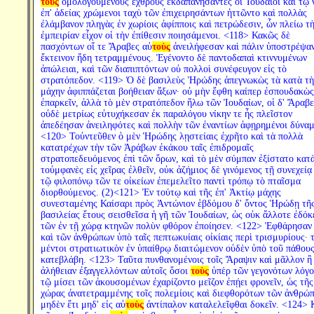
τοὺς
ὁμολογουμένους ἐχθροὺς ἐκδαπανήσαντες οἱ Ἰουδαῖοι καὶ τῷ 
ἐπ' ἀδείας χρώμενοι ταχὺ τῶν ἐπιχειρησάντων ἡττῶντο καὶ πολλὰς
ἐλάμβανον πληγὰς ἐν χωρίοις ἀφίπποις καὶ πετρώδεσιν, ὧν πλείω τ
ἐμπειρίαν εἶχον οἱ τὴν ἐπίθεσιν ποιησάμενοι. <118> Κακῶς δὲ
πασχόντων οἵ τε Ἄραβες αὑ
τοὺς
ἀνειλήφεσαν καὶ πάλιν ὑποστρέψα
ἔκτεινον ἤδη τετραμμένους. Ἐγένοντο δὲ παντοδαπαὶ κτιννυμένων
ἀπώλειαι, καὶ τῶν διαπιπτόντων οὐ πολλοὶ συνέφευγον εἰς τὸ
στρατόπεδον. <119> Ὁ δὲ βασιλεὺς Ἡρώδης ἀπεγνωκὼς τὰ κατὰ τὴ
μάχην ἀφιππάζεται βοήθειαν ἄξων· οὐ μὴν ἔφθη καίπερ ἐσπουδακὼς
ἐπαρκεῖν, ἀλλὰ τὸ μὲν στρατόπεδον ἥλω τῶν Ἰουδαίων, οἱ δ' Ἄραβε
οὐδὲ μετρίως εὐτυχήκεσαν ἐκ παραλόγου νίκην τε ἧς πλεῖστον
ἀπεδέησαν ἀνειληφότες καὶ πολλὴν τῶν ἐναντίων ἀφῃρημένοι δύναμ
<120> Τοὐντεῦθεν ὁ μὲν Ἡρώδης λῃστείαις ἐχρῆτο καὶ τὰ πολλὰ
κατατρέχων τὴν τῶν Ἀράβων ἐκάκου ταῖς ἐπιδρομαῖς
στρατοπεδευόμενος ἐπὶ τῶν ὅρων, καὶ τὸ μὲν σύμπαν ἐξίστατο κατ
τοὐμφανὲς εἰς χεῖρας ἐλθεῖν, οὐκ ἀζήμιος δὲ γινόμενος τῇ συνεχείᾳ
τῷ φιλοπόνῳ τῶν τε οἰκείων ἐπεμελεῖτο παντὶ τρόπῳ τὸ πταῖσμα
διορθούμενος. (2)<121> Ἐν τούτῳ καὶ τῆς ἐπ' Ἀκτίῳ μάχης
συνεσταμένης Καίσαρι πρὸς Ἀντώνιον ἑβδόμου δ' ὄντος Ἡρώδῃ τῆ
βασιλείας ἔτους σεισθεῖσα ἡ γῆ τῶν Ἰουδαίων, ὡς οὐκ ἄλλοτε ἐδόκε
τῶν ἐν τῇ χώρᾳ κτηνῶν πολὺν φθόρον ἐποίησεν. <122> Ἐφθάρησαν
καὶ τῶν ἀνθρώπων ὑπὸ ταῖς πεπτωκυίαις οἰκίαις περὶ τρισμυρίους· 
μέντοι στρατιωτικὸν ἐν ὑπαίθρῳ διαιτώμενον οὐδὲν ὑπὸ τοῦ πάθου
κατεβλάβη. <123> Ταῦτα πυνθανομένοις τοῖς Ἄραψιν καὶ μᾶλλον ἢ 
ἀλήθειαν ἐξαγγελλόντων αὐτοῖς ὅσοι
τοὺς
ὑπὲρ τῶν γεγονότων λόγο
τῷ μίσει τῶν ἀκουσομένων ἐχαρίζοντο μεῖζον ἐπῄει φρονεῖν, ὡς τῆς
χώρας ἀνατετραμμένης τοῖς πολεμίοις καὶ διεφθορότων τῶν ἀνθρώ
μηδὲν ἔτι μηδ' εἰς αὐ
τοὺς
ἀντίπαλον καταλελεῖφθαι δοκεῖν. <124> 