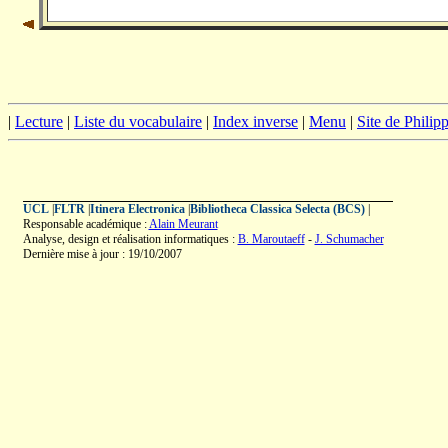
|
Lecture
|
Liste du vocabulaire
|
Index inverse
|
Menu
|
Site de Phili
UCL
|
FLTR
|
Itinera Electronica
|
Bibliotheca Classica Selecta (BCS)
|
Responsable académique :
Alain Meurant
Analyse, design et réalisation informatiques :
B. Maroutaeff
-
J. Schumacher
Dernière mise à jour : 19/10/2007