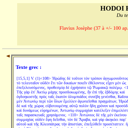
HODOI 
Du te
Flavius Josèphe (37 à +/- 100 ap.
Texte grec :
[15,5,1] V. (1)<108> Ἡρώδης δὲ τοῦτον τὸν τρόπον ἀγνωμονοῦντος
τὸ τελευταῖον οὐδὲν ἔτι τῶν δικαίων ποιεῖν ἐθέλοντος εἶχεν μὲν ὡς
ἐπεξελευσόμενος, προθεσμίᾳ δὲ ἐχρήσατο τῷ Ῥωμαικῷ πολέμῳ. <
Τῆς γὰρ ἐπ' Ἀκτίῳ μάχης προσδοκωμένης, ἣν ἐπὶ τῆς ἑβδόμης καὶ
ὀγδοηκοστῆς πρὸς ταῖς ἑκατὸν ὀλυμπιάδος συνέβη γενέσθαι, Καῖσα
μὲν Ἀντωνίῳ περὶ τῶν ὅλων ἔμελλεν ἀγωνιεῖσθαι πραγμάτων, Ἡρώ
δὲ καὶ τῆς χώρας εὐβοτουμένης αὐτῷ πολὺν ἤδη χρόνον καὶ προσό
καὶ δυνάμεως εὑρημένων, Ἀντωνίῳ συμμαχίαν κατέλεξεν ἐπιμελέσ
ταῖς παρασκευαῖς χρησάμενος. <110> Ἀντώνιος δὲ τῆς μὲν ἐκείνου
συμμαχίας οὐδὲν ἔφη δεῖσθαι, τὸν δὲ Ἄραβα, καὶ γὰρ ἀκηκόει παρ'
αὐτοῦ καὶ τῆς Κλεοπάτρας τὴν ἀπιστίαν, ἐπεξελθεῖν προσέταττεν. ἠ