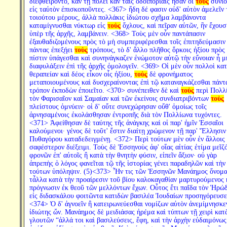
διεφθείροντο, κἀν τῇ πόλει κἀν ταῖς ὁδοιπορίαις ἦσαν οἱ
τοὺς
συνιό
εἰς ταὐτὸν ἐπισκοποῦντες. <367> ἤδη δέ φασιν οὐδ' αὐτὸν ἀμελεῖν 
τοιούτου μέρους, ἀλλὰ πολλάκις ἰδιώτου σχῆμα λαμβάνοντα
καταμίγνυσθαι νύκτωρ εἰς
τοὺς
ὄχλους, καὶ πεῖραν αὐτῶν, ἣν ἔχουσ
ὑπὲρ τῆς ἀρχῆς, λαμβάνειν. <368> Τοὺς μὲν οὖν παντάπασιν
ἐξαυθαδιζομένους πρὸς τὸ μὴ συμπεριφέρεσθαι τοῖς ἐπιτηδεύμασιν
πάντας ἐπεξῄει
τοὺς
τρόπους, τὸ δ' ἄλλο πλῆθος ὅρκοις ἠξίου πρὸς
πίστιν ὑπάγεσθαι καὶ συνηνάγκαζεν ἐνώμοτον αὐτῷ τὴν εὔνοιαν ἦ μ
διαφυλάξειν ἐπὶ τῆς ἀρχῆς ὁμολογεῖν. <369> Οἱ μὲν οὖν πολλοὶ κα
θεραπείαν καὶ δέος εἶκον οἷς ἠξίου,
τοὺς
δὲ φρονήματος
μεταποιουμένους καὶ δυσχεραίνοντας ἐπὶ τῷ καταναγκάζεσθαι πάντ
τρόπον ἐκποδὼν ἐποιεῖτο. <370> συνέπειθεν δὲ καὶ
τοὺς
περὶ Πολλ
τὸν Φαρισαῖον καὶ Σαμαίαν καὶ τῶν ἐκείνοις συνδιατριβόντων
τοὺς
πλείστους ὀμνύειν· οἱ δ' οὔτε συνεχώρησαν οὔθ' ὁμοίως τοῖς
ἀρνησαμένοις ἐκολάσθησαν ἐντροπῆς διὰ τὸν Πολλίωνα τυχόντες.
<371> Ἀφείθησαν δὲ ταύτης τῆς ἀνάγκης καὶ οἱ παρ' ἡμῖν Ἐσσαῖοι
καλούμενοι· γένος δὲ τοῦτ' ἔστιν διαίτῃ χρώμενον τῇ παρ' Ἕλλησιν
Πυθαγόρου καταδεδειγμένῃ. <372> Περὶ τούτων μὲν οὖν ἐν ἄλλοις
σαφέστερον διέξειμι. Τοὺς δὲ Ἐσσηνοὺς ἀφ' οἵας αἰτίας ἐτίμα μεῖζό
φρονῶν ἐπ' αὐτοῖς ἢ κατὰ τὴν θνητὴν φύσιν, εἰπεῖν ἄξιον· οὐ γὰρ
ἀπρεπὴς ὁ λόγος φανεῖται τῷ τῆς ἱστορίας γένει παραδηλῶν καὶ τὴν
τούτων ὑπόληψιν. (5)<373> Ἦν τις τῶν Ἐσσηνῶν Μανάημος ὄνομα
τἆλλα κατὰ τὴν προαίρεσιν τοῦ βίου καλοκαγαθίαν μαρτυρούμενος 
πρόγνωσιν ἐκ θεοῦ τῶν μελλόντων ἔχων. Οὗτος ἔτι παῖδα τὸν Ἡρώ
εἰς διδασκάλου φοιτῶντα κατιδὼν βασιλέα Ἰουδαίων προσηγόρευσε
<374> Ὁ δ' ἀγνοεῖν ἢ κατειρωνεύεσθαι νομίζων αὐτὸν ἀνεμίμνησκε
ἰδιώτης ὤν. Μανάημος δὲ μειδιάσας ἠρέμα καὶ τύπτων τῇ χειρὶ κατ
γλουτῶν “ἀλλά τοι καὶ βασιλεύσεις, ἔφη, καὶ τὴν ἀρχὴν εὐδαιμόνως