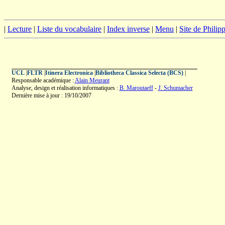
|
Lecture
|
Liste du vocabulaire
|
Index inverse
|
Menu
|
Site de Phili
UCL
|
FLTR
|
Itinera Electronica
|
Bibliotheca Classica Selecta (BCS)
|
Responsable académique :
Alain Meurant
Analyse, design et réalisation informatiques :
B. Maroutaeff
-
J. Schumacher
Dernière mise à jour : 19/10/2007