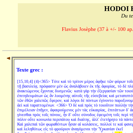
HODOI 
Du te
Flavius Josèphe (37 à +/- 100 ap.
Texte grec :
[15,10,4] (4)<365> Τότε καὶ τὸ τρίτον μέρος ἀφῆκε τῶν φόρων τοῖς
τῇ βασιλείᾳ, πρόφασιν μὲν ὡς ἀναλάβοιεν ἐκ τῆς ἀφορίας, τὸ δὲ πλ
ἀνακτώμενος ἔχοντας δυσμενῶς· κατὰ γὰρ τὴν ἐξεργασίαν τῶν τοιο
ἐπιτηδευμάτων ὡς ἂν λυομένης αὐτοῖς τῆς εὐσεβείας καὶ μεταπιπτ
τῶν ἐθῶν χαλεπῶς ἔφερον, καὶ λόγοι δὲ πόντων ἐγίνοντο παροξυνο
ἀεὶ καὶ ταραττομένων. <366> Ὁ δὲ καὶ πρὸς τὸ τοιοῦτον πολλὴν τὴ
ἐπιμέλειαν ἐπῆγεν, ἀφαιρούμενος μὲν τὰς εὐκαιρίας, ἐπιτάττων δ' ἀ
γίνεσθαι πρὸς τοῖς πόνοις, ἦν δ' οὔτε σύνοδος ἐφειμένη τοῖς περὶ τ
πόλιν οὔτε κοινωνία περιπάτου καὶ διαίτης, ἀλλ' ἐτετήρητο τὰ πάντα
Καὶ χαλεπαὶ τῶν φωραθέντων ἦσαν αἱ κολάσεις, πολλοί τε καὶ φανε
καὶ λεληθότως εἰς τὸ φρούριον ἀναγόμενοι τὴν Ὑρκανίαν ἐκεῖ