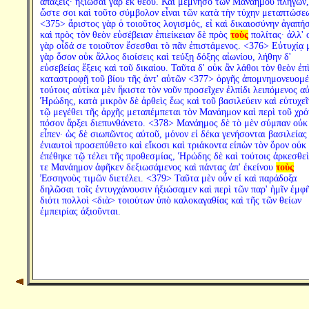
ἀπάξεις· ἠξίωσαι γὰρ ἐκ θεοῦ. Καὶ μέμνησο τῶν Μαναήμου πληγῶν,
ὥστε σοι καὶ τοῦτο σύμβολον εἶναι τῶν κατὰ τὴν τύχην μεταπτώσε
<375> ἄριστος γὰρ ὁ τοιοῦτος λογισμός, εἰ καὶ δικαιοσύνην ἀγαπή
καὶ πρὸς τὸν θεὸν εὐσέβειαν ἐπιείκειαν δὲ πρὸς
τοὺς
πολίτας· ἀλλ' 
γὰρ οἶδά σε τοιοῦτον ἔσεσθαι τὸ πᾶν ἐπιστάμενος. <376> Εὐτυχίᾳ 
γὰρ ὅσον οὐκ ἄλλος διοίσεις καὶ τεύξῃ δόξης αἰωνίου, λήθην δ'
εὐσεβείας ἕξεις καὶ τοῦ δικαίου. Ταῦτα δ' οὐκ ἂν λάθοι τὸν θεὸν ἐπ
καταστροφῇ τοῦ βίου τῆς ἀντ' αὐτῶν <377> ὀργῆς ἀπομνημονευομέ
τούτοις αὐτίκα μὲν ἥκιστα τὸν νοῦν προσεῖχεν ἐλπίδι λειπόμενος α
Ἡρώδης, κατὰ μικρὸν δὲ ἀρθεὶς ἕως καὶ τοῦ βασιλεύειν καὶ εὐτυχεῖ
τῷ μεγέθει τῆς ἀρχῆς μεταπέμπεται τὸν Μανάημον καὶ περὶ τοῦ χρό
πόσον ἄρξει διεπυνθάνετο. <378> Μανάημος δὲ τὸ μὲν σύμπαν οὐκ
εἶπεν· ὡς δὲ σιωπῶντος αὐτοῦ, μόνον εἰ δέκα γενήσονται βασιλείας
ἐνιαυτοὶ προσεπύθετο καὶ εἴκοσι καὶ τριάκοντα εἰπὼν τὸν ὅρον οὐκ
ἐπέθηκε τῷ τέλει τῆς προθεσμίας, Ἡρώδης δὲ καὶ τούτοις ἀρκεσθεὶ
τε Μανάημον ἀφῆκεν δεξιωσάμενος καὶ πάντας ἀπ' ἐκείνου
τοὺς
Ἐσσηνοὺς τιμῶν διετέλει. <379> Ταῦτα μὲν οὖν εἰ καὶ παράδοξα
δηλῶσαι τοῖς ἐντυγχάνουσιν ἠξιώσαμεν καὶ περὶ τῶν παρ' ἡμῖν ἐμφῆ
διότι πολλοὶ <διὰ> τοιούτων ὑπὸ καλοκαγαθίας καὶ τῆς τῶν θείων
ἐμπειρίας ἀξιοῦνται.