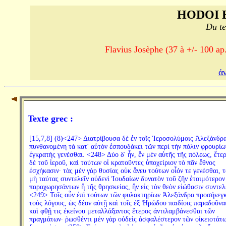
HODOI 
Du te
Flavius Josèphe (37 à +/- 100 ap.
ἀ
Texte grec :
[15,7,8] (8)<247> Διατρίβουσα δὲ ἐν τοῖς Ἱεροσολύμοις Ἀλεξάνδρα
πυνθανομένη τὰ κατ' αὐτὸν ἐσπουδάκει τῶν περὶ τὴν πόλιν φρουρίω
ἐγκρατὴς γενέσθαι. <248> Δύο δ' ἦν, ἓν μὲν αὐτῆς τῆς πόλεως, ἕτε
δὲ τοῦ ἱεροῦ, καὶ τούτων οἱ κρατοῦντες ὑποχείριον τὸ πᾶν ἔθνος
ἐσχήκασιν· τὰς μὲν γὰρ θυσίας οὐκ ἄνευ τούτων οἷόν τε γενέσθαι, τ
μὴ ταύτας συντελεῖν οὐδενὶ Ἰουδαίων δυνατὸν τοῦ ζῆν ἑτοιμότερον
παραχωρησάντων ἢ τῆς θρησκείας, ἣν εἰς τὸν θεὸν εἰώθασιν συντελ
<249> Τοῖς οὖν ἐπὶ τούτων τῶν φυλακτηρίων Ἀλεξάνδρα προσήνεγ
τοὺς λόγους, ὡς δέον αὐτῇ καὶ τοῖς ἐξ Ἡρώδου παιδίοις παραδοῦνα
καὶ φθῇ τις ἐκείνου μεταλλάξαντος ἕτερος ἀντιλαμβάνεσθαι τῶν
πραγμάτων· ῥωσθέντι μὲν γὰρ οὐδεὶς ἀσφαλέστερον τῶν οἰκειοτάτ