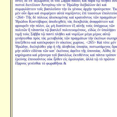
ὄντες δὲ ἐπ' ἀξιώματος οἱ τοῦ Σάββα παῖδες καὶ παρὰ τῷ πλήθει δυν
πιστοὶ διετέλουν Ἀντιγόνῳ τόν τε Ἡρώδην διέβαλλον ἀεὶ καὶ
συμφυλάττειν τοῖς βασιλεῦσιν τὴν ἐκ γένους ἀρχὴν προύτρεπον. Ἐκ
μὲν οὖν ἅμα καὶ συμφέρειν αὐτὰ νομίζοντες ἐπὶ τοιούτων ἐπολιτεύο
<264> Τῆς δὲ πόλεως ἁλισκομένης καὶ κρατοῦντος τῶν πραγμάτων
Ἡρώδου Κοστόβαρος ἀποδειχθεὶς τὰς διεκβολὰς ἀναφράττειν καὶ
φρουρεῖν τὴν πόλιν, ὡς μὴ διαπίπτειν ἐξ αὐτῆς τοὺς ὑπόχρεως τῶν
πολιτῶν ἢ τἀναντία τῷ βασιλεῖ πολιτευομένους, εἰδὼς ἐν ὑπολήψει 
τιμῇ τοὺς Σάββα τῷ παντὶ πλήθει καὶ νομίζων μέγα μέρος αὐτῷ
γενήσεσθαι πρὸς τὰς μεταβολὰς τῶν πραγμάτων τὴν ἐκείνων σωτηρ
ὑπεξέθετο καὶ κατέκρυψεν ἐν οἰκείοις χωρίοις. <265> Καὶ τότε μὲν
Ἡρώδην, διεληλύθει γὰρ ἡ τῆς ἀληθείας ὑποψία, πιστωσάμενος ὅρκ
μὴν οὐδὲν εἰδέναι τῶν κατ' ἐκείνους ἀφεῖτο τῆς ὑπονοίας. Αὖθις δὲ
κηρύγματα καὶ μήνυτρα τοῦ βασιλέως ἐκτιθέντος καὶ πάντα τρόπον
ἐρεύνης ἐπινοοῦντος οὐκ ἦλθεν εἰς ὁμολογίαν, ἀλλὰ τῷ τὸ πρῶτον
ἔξαρνος γενέσθαι τὸ φωραθῆναι &