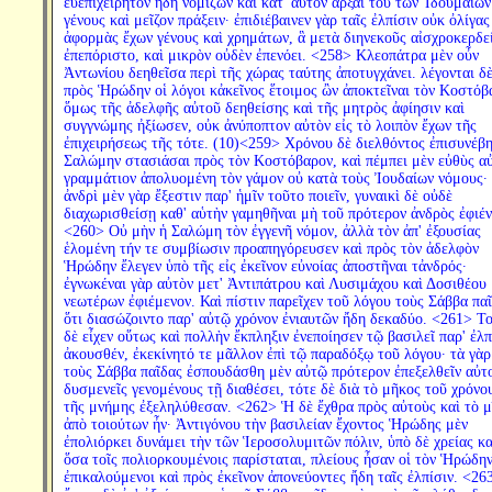
εὐεπιχείρητον ἤδη νομίζων καὶ κατ' αὐτὸν ἄρξαι τοῦ τῶν Ἰδουμαίων
γένους καὶ μεῖζον πράξειν· ἐπιδιέβαινεν γὰρ ταῖς ἐλπίσιν οὐκ ὀλίγας
ἀφορμὰς ἔχων γένους καὶ χρημάτων, ἃ μετὰ διηνεκοῦς αἰσχροκερδε
ἐπεπόριστο, καὶ μικρὸν οὐδὲν ἐπενόει. <258> Κλεοπάτρα μὲν οὖν
Ἀντωνίου δεηθεῖσα περὶ τῆς χώρας ταύτης ἀποτυγχάνει. λέγονται δ
πρὸς Ἡρώδην οἱ λόγοι κἀκεῖνος ἕτοιμος ὢν ἀποκτεῖναι τὸν Κοστόβ
ὅμως τῆς ἀδελφῆς αὐτοῦ δεηθείσης καὶ τῆς μητρὸς ἀφίησιν καὶ
συγγνώμης ἠξίωσεν, οὐκ ἀνύποπτον αὐτὸν εἰς τὸ λοιπὸν ἔχων τῆς
ἐπιχειρήσεως τῆς τότε. (10)<259> Χρόνου δὲ διελθόντος ἐπισυνέβη
Σαλώμην στασιάσαι πρὸς τὸν Κοστόβαρον, καὶ πέμπει μὲν εὐθὺς α
γραμμάτιον ἀπολυομένη τὸν γάμον οὐ κατὰ τοὺς Ἰουδαίων νόμους·
ἀνδρὶ μὲν γὰρ ἔξεστιν παρ' ἡμῖν τοῦτο ποιεῖν, γυναικὶ δὲ οὐδὲ
διαχωρισθείσῃ καθ' αὑτὴν γαμηθῆναι μὴ τοῦ πρότερον ἀνδρὸς ἐφιέν
<260> Οὐ μὴν ἡ Σαλώμη τὸν ἐγγενῆ νόμον, ἀλλὰ τὸν ἀπ' ἐξουσίας
ἑλομένη τήν τε συμβίωσιν προαπηγόρευσεν καὶ πρὸς τὸν ἀδελφὸν
Ἡρώδην ἔλεγεν ὑπὸ τῆς εἰς ἐκεῖνον εὐνοίας ἀποστῆναι τἀνδρός·
ἐγνωκέναι γὰρ αὐτὸν μετ' Ἀντιπάτρου καὶ Λυσιμάχου καὶ Δοσιθέου
νεωτέρων ἐφιέμενον. Καὶ πίστιν παρεῖχεν τοῦ λόγου τοὺς Σάββα παῖ
ὅτι διασώζοιντο παρ' αὐτῷ χρόνον ἐνιαυτῶν ἤδη δεκαδύο. <261> Τ
δὲ εἶχεν οὕτως καὶ πολλὴν ἔκπληξιν ἐνεποίησεν τῷ βασιλεῖ παρ' ἐλπ
ἀκουσθέν, ἐκεκίνητό τε μᾶλλον ἐπὶ τῷ παραδόξῳ τοῦ λόγου· τὰ γὰρ
τοὺς Σάββα παῖδας ἐσπουδάσθη μὲν αὐτῷ πρότερον ἐπεξελθεῖν αὐτ
δυσμενεῖς γενομένους τῇ διαθέσει, τότε δὲ διὰ τὸ μῆκος τοῦ χρόνο
τῆς μνήμης ἐξεληλύθεσαν. <262> Ἡ δὲ ἔχθρα πρὸς αὐτοὺς καὶ τὸ μ
ἀπὸ τοιούτων ἦν· Ἀντιγόνου τὴν βασιλείαν ἔχοντος Ἡρώδης μὲν
ἐπολιόρκει δυνάμει τὴν τῶν Ἱεροσολυμιτῶν πόλιν, ὑπὸ δὲ χρείας κ
ὅσα τοῖς πολιορκουμένοις παρίσταται, πλείους ἦσαν οἱ τὸν Ἡρώδη
ἐπικαλούμενοι καὶ πρὸς ἐκεῖνον ἀπονεύοντες ἤδη ταῖς ἐλπίσιν. <26