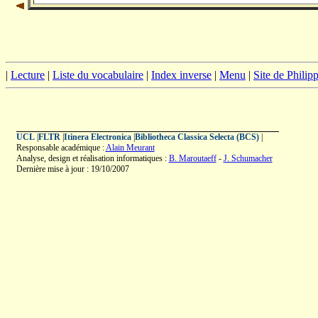
|
Lecture
|
Liste du vocabulaire
|
Index inverse
|
Menu
|
Site de Phili
UCL
|
FLTR
|
Itinera Electronica
|
Bibliotheca Classica Selecta (BCS)
|
Responsable académique :
Alain Meurant
Analyse, design et réalisation informatiques :
B. Maroutaeff
-
J. Schumacher
Dernière mise à jour : 19/10/2007