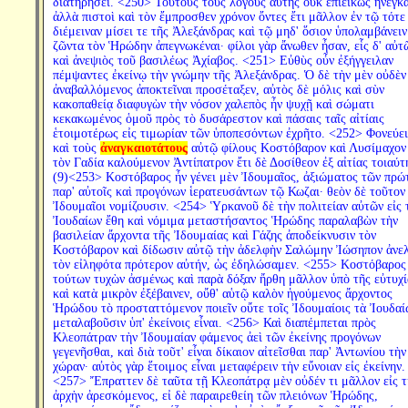
διατηρήσει. <250> Τούτους τοὺς λόγους αὐτῆς οὐκ ἐπιεικῶς ἤνεγκα
ἀλλὰ πιστοὶ καὶ τὸν ἔμπροσθεν χρόνον ὄντες ἔτι μᾶλλον ἐν τῷ τότε
διέμειναν μίσει τε τῆς Ἀλεξάνδρας καὶ τῷ μηδ' ὅσιον ὑπολαμβάνειν
ζῶντα τὸν Ἡρώδην ἀπεγνωκέναι· φίλοι γὰρ ἄνωθεν ἦσαν, εἷς δ' αὐτ
καὶ ἀνεψιὸς τοῦ βασιλέως Ἀχίαβος. <251> Εὐθὺς οὖν ἐξήγγειλαν
πέμψαντες ἐκείνῳ τὴν γνώμην τῆς Ἀλεξάνδρας. Ὁ δὲ τὴν μὲν οὐδὲν
ἀναβαλλόμενος ἀποκτεῖναι προσέταξεν, αὐτὸς δὲ μόλις καὶ σὺν
κακοπαθείᾳ διαφυγὼν τὴν νόσον χαλεπὸς ἦν ψυχῇ καὶ σώματι
κεκακωμένος ὁμοῦ πρὸς τὸ δυσάρεστον καὶ πάσαις ταῖς αἰτίαις
ἑτοιμοτέρως εἰς τιμωρίαν τῶν ὑποπεσόντων ἐχρῆτο. <252> Φονεύει
καὶ τοὺς
ἀναγκαιοτάτους
αὐτῷ φίλους Κοστόβαρον καὶ Λυσίμαχον 
τὸν Γαδία καλούμενον Ἀντίπατρον ἔτι δὲ Δοσίθεον ἐξ αἰτίας τοιαύτ
(9)<253> Κοστόβαρος ἦν γένει μὲν Ἰδουμαῖος, ἀξιώματος τῶν πρώ
παρ' αὐτοῖς καὶ προγόνων ἱερατευσάντων τῷ Κωζαι· θεὸν δὲ τοῦτον
Ἰδουμαῖοι νομίζουσιν. <254> Ὑρκανοῦ δὲ τὴν πολιτείαν αὐτῶν εἰς 
Ἰουδαίων ἔθη καὶ νόμιμα μεταστήσαντος Ἡρώδης παραλαβὼν τὴν
βασιλείαν ἄρχοντα τῆς Ἰδουμαίας καὶ Γάζης ἀποδείκνυσιν τὸν
Κοστόβαρον καὶ δίδωσιν αὐτῷ τὴν ἀδελφὴν Σαλώμην Ἰώσηπον ἀνε
τὸν εἰληφότα πρότερον αὐτήν, ὡς ἐδηλώσαμεν. <255> Κοστόβαρος
τούτων τυχὼν ἀσμένως καὶ παρὰ δόξαν ἤρθη μᾶλλον ὑπὸ τῆς εὐτυχί
καὶ κατὰ μικρὸν ἐξέβαινεν, οὔθ' αὑτῷ καλὸν ἡγούμενος ἄρχοντος
Ἡρώδου τὸ προσταττόμενον ποιεῖν οὔτε τοῖς Ἰδουμαίοις τὰ Ἰουδαί
μεταλαβοῦσιν ὑπ' ἐκείνοις εἶναι. <256> Καὶ διαπέμπεται πρὸς
Κλεοπάτραν τὴν Ἰδουμαίαν φάμενος ἀεὶ τῶν ἐκείνης προγόνων
γεγενῆσθαι, καὶ διὰ τοῦτ' εἶναι δίκαιον αἰτεῖσθαι παρ' Ἀντωνίου τὴν
χώραν· αὐτὸς γὰρ ἕτοιμος εἶναι μεταφέρειν τὴν εὔνοιαν εἰς ἐκείνην.
<257> Ἔπραττεν δὲ ταῦτα τῇ Κλεοπάτρᾳ μὲν οὐδέν τι μᾶλλον εἰς τ
ἀρχὴν ἀρεσκόμενος, εἰ δὲ παραιρεθείη τῶν πλειόνων Ἡρώδης,