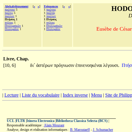
Alphabétiquement
[
«
»
]
Fréquences
[
«
»
]
HODO
πρώτους
5
1
πρώτοις
πρώτῳ
5
1
πρῶτός
D
πρώτων
1
1
πρώτων
Πτήσεις 1
1 Πτήσεις
πτίλοις
1
1
πτίλοις
Πτολεμαϊκῶν
1
1
Πτολεμαϊκῶν
Eusèbe de Césaré
Πτολεμαῖον
1
1
Πτολεμαῖον
Livre, Chap.
[10, 6]
δι´
ἀστέρων
πρόγνωσιν
ἐπινενοηκέναι
λέγουσι.
Πτήσ
|
Lecture
|
Liste du vocabulaire
|
Index inverse
|
Menu
|
Site de Phili
UCL
|
FLTR
|
Itinera Electronica
|
Bibliotheca Classica Selecta (BCS)
|
Responsable académique :
Alain Meurant
Analyse, design et réalisation informatiques :
B. Maroutaeff
-
J. Schumacher