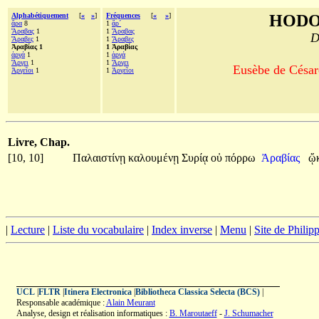
Alphabétiquement
[
«
»
]
Fréquences
[
«
»
]
HODO
ἄρα
8
1
ἄρ´
Ἄραβας
1
1
Ἄραβας
D
Ἄραβες
1
1
Ἄραβες
Ἀραβίας 1
1 Ἀραβίας
ἀργά
1
1
ἀργά
Ἄργει
1
1
Ἄργει
Eusèbe de Césaré
Ἀργεῖοι
1
1
Ἀργεῖοι
Livre, Chap.
[10, 10]
Παλαιστίνῃ
καλουμένῃ
Συρίᾳ
οὐ
πόρρω
Ἀραβίας
ᾤ
|
Lecture
|
Liste du vocabulaire
|
Index inverse
|
Menu
|
Site de Phili
UCL
|
FLTR
|
Itinera Electronica
|
Bibliotheca Classica Selecta (BCS)
|
Responsable académique :
Alain Meurant
Analyse, design et réalisation informatiques :
B. Maroutaeff
-
J. Schumacher