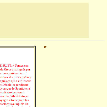
SUJET. « Toutes ces
 de Grecs distingués par
se transportèrent en
tier aux doctrines qu'on y
après ce qui a été inscrit
t Dédale, se rendirent
Lycurgue le Spartiate; à
y vit aussi accourir
crite l'Abdéritain, et
oyages à tous; pour les
lissements auxquels ils