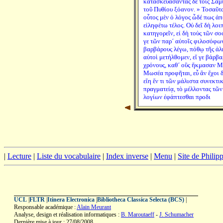
κατασκευάσαντας δὲ τοῖς Σαμ
τοῦ Πυθίου ξόανον. » Τοσαῦτα
οὗτος μὲν ὁ λόγος ὧδέ πως ἀπ
εἰληφέτω τέλος. Οὐ δεῖ δὴ λο
κατηγορεῖν, εἰ δὴ τοὺς τῶν 
γε τῶν παρ´ αὐτοῖς φιλοσόφω
βαρβάρους λέγω, πόθῳ τῆς ἀλ
αὐτοὶ μετήλθομεν, εἴ γε βάρβ
χρόνους, καθ´ οὓς ἤκμασαν Μ
Μωσέα προφῆται, εὖ ἂν ἔχοι δι
εἴη ἕν τι τῶν μάλιστα συνεκτ
πραγματείᾳ, τὸ μέλλοντας τῶν
λογίων ἐφάπτεσθαι προδι
|
Lecture
|
Liste du vocabulaire
|
Index inverse
|
Menu
|
Site de Phili
UCL
|
FLTR
|
Itinera Electronica
|
Bibliotheca Classica Selecta (BCS)
|
Responsable académique :
Alain Meurant
Analyse, design et réalisation informatiques :
B. Maroutaeff
-
J. Schumacher
Dernière mise à jour : 27/08/2008