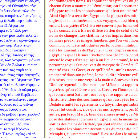
ν μαθηματικὸν Εὔδοξον,
ont donné leurs noms. Ils apportent des preuves du g
την καὶ Οἰνοπίδην τὸν
chacun d'eux a montré de l'émulation; car ils soutien
α δεικνύουσι τῶν μὲν
d'Égypte toutes les connaissances qui leur ont mérité 
τασκευασμάτων ὁμωνύμους
Ainsi Orphée a reçu des Égyptiens la plupart des initi
τῳ ζηλωθείσης παιδείας
orgies qu'il a instituées dans ses voyages, aussi bien
ες ἐξ Αἰγύπτου
enfers. Le mystère d'Osiris a été converti par lui en ce
αρὰ τοῖς Ἕλλησιν
qu'ils consacrent à Isis ne diffère en rien de celui de C
 τῶν μυστικῶν τελετῶν
noms de changés. Les châtiments des impies dans l'enfe
αυτοῦ πλάνην ὀργιαζόμενα
hommes pieux, les images funèbres que l'on voit mou
ίαν παρ´ Αἰγυπτίων
commun, n'ont été introduites par lui, qu'en imitation
ίριδος τελετὴν τῇ
dans les funérailles de l'Égypte. « C'est d'après un us
 δὲ τῆς Ἴσιδος τῇ τῆς
Égyptiens que l'Hermès Psychopompe (Mercure condu
ιν, τῶν ὀνομάτων μόνων
amené le corps d'Apis jusqu'à un lieu déterminé, le re
εβῶν ἐν Ἅιδου τιμωρίας
personnage qui s'est couvert du masque de Cerbère. C
ς καὶ τὰς παρὰ τοῖς
montré chez les Grecs, et ce qu'Homère, sur les traces 
λασμένας παρεισαγαγεῖν,
transporté dans son poème, lorsqu'il dit : Mercure cy
ς τὰς κατ´ Αἴγυπτον. Τὸν
des héros, tenant une verge à la main.» Après avoir co
ατὰ τὸ παλαιὸν νόμιμον
Diodore reprend : « Ils disent que Mélampe a rapporte
τοῦ Ἄπιδος τὸ σῶμα μέχρι
mystères qu'on célèbre chez les Grecs, en l'honneur de
μένῳ τὴν τοῦ Κερβέρου
qui concernent Saturne : tout ce qui se rapporte au co
το καταδείξαντος παρὰ
l'histoire entière des souffrances qu'ont essuyées les d
λούθως τούτῳ θεῖναι
Dédale a imité les égarements du labyrinthe qui subsi
 ψυχὰς Κυλλήνιος
lequel fut construit, à ce que les uns rapportent, par 
 δὲ ῥάβδον μετὰ χερσίν.‘
autres, par le roi Marus, bien des années avant que M
· « ελάμποδα δέ φασι
pose des statues anciennes un Égypte, est la même que
ιονύσῳ νομιζόμενα
sorties des mains de Dédale, qui sont répandues dans 
αὶ τὰ περὶ Κρόνου
qui donna les plans architectoniques du magnifique 
ς Τιτανομαχίας καὶ τὸ
Memphis, si justement admiré. Il existe dans le même