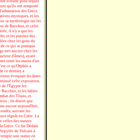
enre d'étude pour lequel
nent qu'ils ont remporté
l'admiration des Grecs.
ations mystiques, et les
 que sa mythologie sur les
lui de Bacchus, et celui
érés; il n'y a que les
r, et les prairies des
lées chez les gens du
 de ce qui se pratique
age très ancien chez les
cteur d'âmes), ayant
met entre les mains d'un
'est ce qu'Orphée a
de ce dernier, a
llenius évoquait les âmes
ntinué celte exposition,
 de l'Égypte les
 Bacchus, et les fables
mbat des Titans, et
ieux ; ils disent que
ste encore aujourd'hui,
Mendès, suivant les
inos régnât en Crète. La
 celles des statues
la Grèce. Ce fut Dédale
Propylée de Vulcain à
 temple une statue en