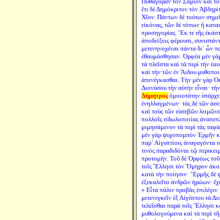
Πυθαγόραν τὸν Σάμιον καὶ τὸ
ἔτι δὲ Δημόκριτον τὸν Ἀβδηρί
Χῖον. Πάντων δὲ τούτων σημεῖ
εἰκόνας, τῶν δὲ τόπων ἢ κα
προσηγορίας. Ἔκ τε τῆς ἑκάσ
ἀποδείξεις φέρουσι, συνιστάντ
μετενηνοχέναι πάντα δι´ ὧν π
ἐθαυμάσθησαν. Ὀρφέα μὲν γὰρ
τὰ πλεῖστα καὶ τὰ περὶ τὴν ἑ
καὶ τὴν τῶν ἐν Ἅιδου μυθοποι
ἀπενέγκασθαι. Τὴν μὲν γὰρ Ὀσ
Διονύσου τὴν αὐτὴν εἶναι· τὴν
Δήμητρος
ὁμοιοτάτην ὑπάρχε
ἐνηλλαγμένων· τὰς δὲ τῶν ἀσ
καὶ τοὺς τῶν εὐσεβῶν λειμῶνα
πολλοῖς εἰδωλοποιίας ἀναπεπ
μιμησάμενον τὰ περὶ τὰς ταφὰ
μὲν γὰρ ψυχοπομπὸν Ἑρμῆν κ
παρ´ Αἰγυπτίοις ἀναγαγόντα 
τινὸς παραδιδόναι τῷ περικει
προτομήν. Τοῦ δὲ Ὀρφέως τοῦ
τοῖς Ἕλλησι τὸν Ὅμηρον ἀκο
κατὰ τὴν ποίησιν· ’Ἑρμῆς δὲ
ἐξεκαλεῖτο ἀνδρῶν ἡρώων· ἔχε
» Εἶτα πάλιν προβὰς ἐπιλέγει
μετενεγκεῖν ἐξ Αἰγύπτου τὰ Δ
τελεῖσθαι παρὰ τοῖς Ἕλλησι κ
μυθολογούμενα καὶ τὰ περὶ τῆ