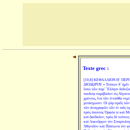
Texte grec :
[10,8] ΚΕΦΑΛΑΙΟΝ Η'. ΠΕΡ
ΔΙΟΔΩΡΟΥ. « Τούτων δ´ ἡμῖν 
ὅσοι τῶν παρ´ Ἕλλησι δεδοξα
παιδείᾳ παρέβαλον εἰς Αἴγυπτο
χρόνοις, ἵνα τῶν ἐνταῦθα νομ
μετάσχωσιν. Οἱ γὰρ ἱερεῖς τῶ
τῶν ἀναγραφῶν τῶν ἐν ταῖς ἱε
πρὸς ἑαυτοὺς Ὀρφέα τε καὶ 
καὶ Δαίδαλον, πρὸς δὲ τούτοι
καὶ Λυκοῦργον τὸν Σπαρτιάτην
Ἀθηναῖον καὶ Πλάτωνα τὸν φι