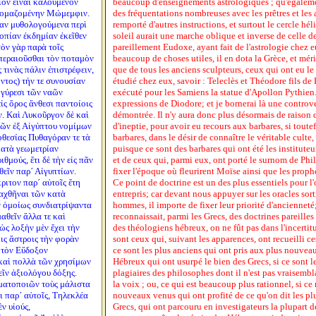
ίον εἶναι καλούμενον
beaucoup d'enseignements astrologiques ; qu'égale
ὀνομαζομένην Μώμεμφιν.
des fréquentations nombreuses avec les prêtres et les 
ραν μυθολογούμενα περὶ
remporté d'autres instructions, et surtout le cercle hél
ιοπίαν ἐκδημίαν ἐκεῖθεν
soleil aurait une marche oblique et inverse de celle de
τὸν γὰρ παρὰ τοῖς
pareillement Eudoxe, ayant fait de l'astrologie chez e
 περαιοῦσθαι τὸν ποταμὸν
beaucoup de choses utiles, il en dota la Grèce, et mérit
 τινὰς πάλιν ἐπιστρέφειν,
que de tous les anciens sculpteurs, ceux qui ont eu le
ντος) τήν τε συνουσίαν
étudié chez eux, savoir : Teleclès et Théodore fils de
ηγύρεσι τῶν ναῶν
exécuté pour les Samiens la statue d'Apollon Pythien.
ς ὄρος ἄνθεσι παντοίοις
expressions de Diodore; et je bornerai là une controv
ν. Καὶ Λυκοῦργον δὲ καὶ
démontrée. Il n'y aura donc plus désormais de raison 
ῶν ἐξ Αἰγύπτου νομίμων
d'ineptie, pour avoir eu recours aux barbares, si toute
οθεσίας Πυθαγόραν τε τὰ
barbares, dans le désir de connaître le véritable culte,
κατὰ γεωμετρίαν
puisque ce sont des barbares qui ont été les instituteu
θμούς, ἔτι δὲ τὴν εἰς πᾶν
et de ceux qui, parmi eux, ont porté le surnom de Phil
εῖν παρ´ Αἰγυπτίων.
fixer l'époque où fleurirent Moïse ainsi que les proph
ιτον παρ´ αὐτοῖς ἔτη
Ce point de doctrine est un des plus essentiels pour 
δαχθῆναι τῶν κατὰ
entrepris; car devant nous appuyer sur les oracles sor
ν ὁμοίως συνδιατρίψαντα
hommes, il importe de fixer leur priorité d'ancienneté;
μαθεῖν ἄλλα τε καὶ
reconnaissait, parmi les Grecs, des doctrines pareilles
ὡς λοξὴν μὲν ἔχει τὴν
des théologiens hébreux, on ne fût pas dans l'incertit
οις ἄστροις τὴν φορὰν
sont ceux qui, suivant les apparences, ont recueilli c
 τὸν Εὔδοξον
ce sont les plus anciens qui ont pris aux plus nouveaux
καὶ πολλὰ τῶν χρησίμων
Hébreux qui ont usurpé le bien des Grecs, si ce sont l
εῖν ἀξιολόγου δόξης.
plagiaires des philosophes dont il n'est pas vraisembl
ματοποιῶν τοὺς μάλιστα
la voix ; ou, ce qui est beaucoup plus rationnel, si ce 
 παρ´ αὐτοῖς, Τηλεκλέα
nouveaux venus qui ont profité de ce qu'on dit les plus
ν υἱούς,
Grecs, qui ont parcouru en investigateurs la plupart d