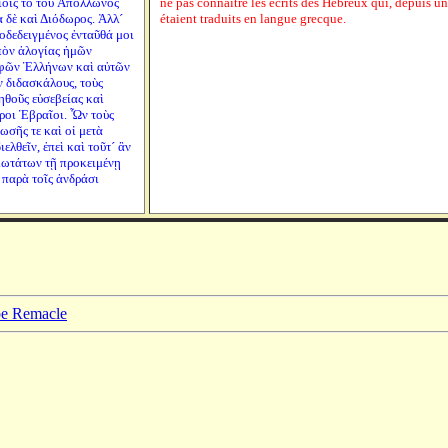
ίοις τὸ τοῦ Ἀπόλλωνος
ne pas connaître les écrits des Hébreux qui, depuis un
 δὲ καὶ Διόδωρος. Ἀλλ´
étaient traduits en langue grecque.
οδεδειγμένος ἐνταῦθά μοι
ιπὸν ἀλογίας ἡμῶν
σοφῶν Ἑλλήνων καὶ αὐτῶν
ν διδασκάλους, τοὺς
ηθοῦς εὐσεβείας καὶ
αροι Ἑβραῖοι. Ὧν τοὺς
ωσῆς τε καὶ οἱ μετὰ
ελθεῖν, ἐπεὶ καὶ τοῦτ´ ἂν
ικωτάτων τῇ προκειμένῃ
 παρὰ τοῖς ἀνδράσι
ppe Remacle