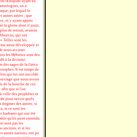
ment Œnopide ayant eu
astrologues, en a
iaque, par lequel le
s autres astres ; que
ux, et y ayant appris
é la gloire dont il jouit;
 plus de renom, avaient
 Rhoecus, qui ont
» Telles sont les
erse aussi développée et
de nous accuser
fois les Hébreux sont des
 dû à la divinité;
rs des sages de la Grèce
osophes. Il est temps de
ètes qui lui ont succédé.
l'ouvrage que nous avons
tis de la bouche de ces
 afin que si l'on
 à celle des prophètes et
ude pour savoir quels
es dogmes des autres; si
, si ce sont les
es barbares qui ont été
able qu'ils aient entendu
ne sont pas les
 anciens, et si les
es autres nations, ont pu