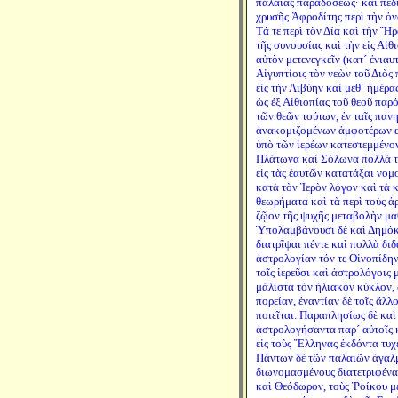
παλαιᾶς παραδόσεως· καὶ πεδ
χρυσῆς Ἀφροδίτης περὶ τὴν 
Τά τε περὶ τὸν Δία καὶ τὴν Ἥ
τῆς συνουσίας καὶ τὴν εἰς Αἰθ
αὐτὸν μετενεγκεῖν (κατ´ ἐνιαυ
Αἰγυπτίοις τὸν νεὼν τοῦ Διὸς
εἰς τὴν Λιβύην καὶ μεθ´ ἡμέρας
ὡς ἐξ Αἰθιοπίας τοῦ θεοῦ παρό
τῶν θεῶν τούτων, ἐν ταῖς παν
ἀνακομιζομένων ἀμφοτέρων εἰ
ὑπὸ τῶν ἱερέων κατεστεμμένο
Πλάτωνα καὶ Σόλωνα πολλὰ τ
εἰς τὰς ἑαυτῶν κατατάξαι νομ
κατὰ τὸν Ἱερὸν λόγον καὶ τὰ 
θεωρήματα καὶ τὰ περὶ τοὺς ἀρι
ζῷον τῆς ψυχῆς μεταβολὴν μαθ
Ὑπολαμβάνουσι δὲ καὶ Δημόκρ
διατρῖψαι πέντε καὶ πολλὰ δι
ἀστρολογίαν τόν τε Οἰνοπίδη
τοῖς ἱερεῦσι καὶ ἀστρολόγοις 
μάλιστα τὸν ἡλιακὸν κύκλον, 
πορείαν, ἐναντίαν δὲ τοῖς ἄλλ
ποιεῖται. Παραπλησίως δὲ καὶ
ἀστρολογήσαντα παρ´ αὐτοῖς 
εἰς τοὺς Ἕλληνας ἐκδόντα τυχ
Πάντων δὲ τῶν παλαιῶν ἀγαλ
διωνομασμένους διατετριφέναι
καὶ Θεόδωρον, τοὺς Ῥοίκου μὲ