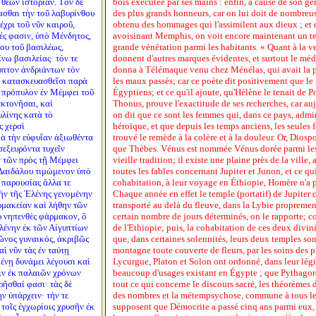
 θεῶν ἱστορίαν. Τὸν δὲ
bois exécutée par ses mains : enfin, à cause de son gé
σθαι τὴν τοῦ λαβυρίνθου
des plus grands honneurs, car on lui doit de nombreus
έχρι τοῦ νῦν καιροῦ,
obtenu des hommages qui l'assimilent aux dieux ; et 
νές φασιν, ὑπὸ Μένδητος,
avoisinant Memphis, on voit encore maintenant un t
ρου τοῦ βασιλέως,
grande vénération parmi les habitants. « Quant à la v
νω βασιλείας· τόν τε
donnent d'autres marques évidentes, et surtout le m
υπτον ἀνδριάντων τὸν
donna à Télémaque venu chez Ménélas, qui avait la pr
υ κατασκευασθεῖσι παρὰ
les maux passés; car ce poète dit positivement que le
ν πρόπυλον ἐν Μέμφει τοῦ
Égyptiens; et ce qu'il ajoute, qu'Hélène le tenait de
εκτονῆσαι, καὶ
Thonus, prouve l'exactitude de ses recherches, car a
υλίνης κατὰ τὸ
on dit que ce sont les femmes qui, dans ce pays, admi
ς χερσὶ
héroïque, et que depuis les temps anciens, les seules
ιὰ τὴν εὐφυΐαν ἀξιωθέντα
trouvé le remède à la colère et à la douleur. Or, Diosp
σεξευρόντα τυχεῖν
que Thèbes. Vénus est nommée Vénus dorée parmi les 
ν τῶν πρὸς τῇ Μέμφει
vieille tradition; il existe une plaine près de la vil
ι Δαιδάλου τιμώμενον ὑπὸ
toutes les fables concernant Jupiter et Junon, et ce qui
 παρουσίας ἄλλα τε
cohabitation, à leur voyage en Éthiopie, Homère n'a p
ὴν τῆς Ἑλένης γενομένην
Chaque année en effet le temple (portatif) de Jupiter 
μακείαν καὶ λήθην τῶν
transporté au delà du fleuve, dans la Lybie proprement
 νηπενθὲς φάρμακον, ὃ
certain nombre de jours déterminés, on le rapporte; c
λένην ἐκ τῶν Αἰγυπτίων
de l'Ethiopie; puis, la cohabitation de ces deux divini
ῶνος γυναικός, ἀκριβῶς
que, dans certaines solennités, leurs deux temples son
ὶ νῦν τὰς ἐν ταύτῃ
montagne toute couverte de fleurs, par les soins des pr
ένῃ δυνάμει λέγουσι καὶ
Lycurgue, Platon et Solon ont ordonné, dans leur légis
σιν ἐκ παλαιῶν χρόνων
beaucoup d'usages existant en Égypte ; que Pythagor
ῆσθαί φασι· τὰς δὲ
tout ce qui concerne le discours sacré, les théorèmes 
ν ὑπάρχειν· τήν τε
des nombres et la métempsychose, commune à tous le
τοῖς ἐγχωρίοις χρυσῆν ἐκ
supposent que Démocrite a passé cinq ans parmi eux, e