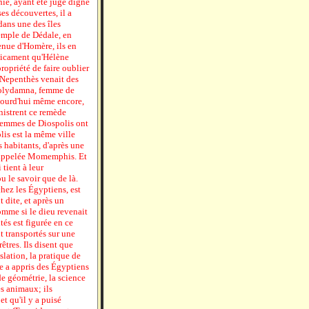
nie, ayant été jugé digne
es découvertes, il a
dans une des îles
emple de Dédale, en
enue d'Homère, ils en
édicament qu'Hélène
opriété de faire oublier
 Nepenthès venait des
 Polydamna, femme de
ujourd'hui même encore,
nistrent ce remède
 femmes de Diospolis ont
olis est la même ville
habitants, d'après une
le, appelée Momemphis. Et
 tient à leur
u le savoir que de là.
chez les Égyptiens, est
 dite, et après un
omme si le dieu revenait
tés est figurée en ce
t transportés sur une
êtres. Ils disent que
lation, la pratique de
e a appris des Égyptiens
de géométrie, la science
s animaux; ils
t qu'il y a puisé