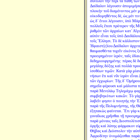
σύνολον τὴν περὶ τὰ πάθη τῶν
Δαίδαλον λέγουσιν ἀπομιμήσα
πλοκὴν τοῦ διαμένοντος μὲν μ
οἰκοδομηθέντος δέ, ὡς μέν τι
ὡς δ´ ἔνιοι λέγουσιν, ὑπὸ Μά
πολλοῖς ἔτεσι πρότερον τῆς Μί
ῥυθμὸν τῶν ἀρχαίων κατ´ Αἴγ
αὐτὸν εἶναι τοῖς ὑπὸ Δαιδάλο
τοῖς Ἕλλησι. Τὸ δὲ κάλλιστο
Ἡφαιστ〈ε〉ίου Δαίδαλον ἀρχιτ
θαυμασθέντα τυχεῖν εἰκόνος ξ
προειρημένον ἱερόν, ταῖς ἰδίαι
δεδημιουργημένης· πέρας δὲ δ
μεγάλης δόξης καὶ πολλὰ προ
ἰσοθέων τιμῶν. Κατὰ γὰρ μία
νήσων ἔτι καὶ νῦν ἱερὸν εἶνα
τῶν ἐγχωρίων. Τῆς δ´ Ὁμήρου
σημεῖα φέρουσι καὶ μάλιστα τ
παρὰ Μενελάῳ Τηλεμάχῳ φαρ
συμβεβηκότων κακῶν. Τὸ γὰρ
λαβεῖν φησιν ὁ ποιητὴς τὴν Ἑ
παρὰ τῆς Πολυμνήστης, τῆς Θ
ἐξητακὼς φαίνεται. Ἔτι γὰρ κα
γυναῖκας χρῆσθαι τῇ προειρημ
παρὰ μόναις ταῖς Διοσπολίτι
ὀργῆς καὶ λύπης φάρμακον εὑρ
Θήβας καὶ Διόσπολιν τὴν αὐτὴ
Ἀφροδίτην ὀνομάζεσθαι παρὰ 