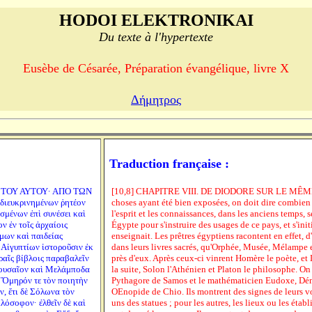
HODOI ELEKTRONIKAI
Du texte à l'hypertexte
Eusèbe de Césarée, Préparation évangélique, livre X
Δήμητρος
Traduction française :
Ι ΤΟΥ ΑΥΤΟΥ· ΑΠΟ ΤΩΝ
[10,8] CHAPITRE VIII. DE DIODORE SUR LE MÊME 
διευκρινημένων ῥητέον
choses ayant été bien exposées, on doit dire combien
σμένων ἐπὶ συνέσει καὶ
l'esprit et les connaissances, dans les anciens temps, 
ν ἐν τοῖς ἀρχαίοις
Égypte pour s'instruire des usages de ce pays, et s'ini
ίμων καὶ παιδείας
enseignait. Les prêtres égyptiens racontent en effet, d'
ν Αἰγυπτίων ἱστοροῦσιν ἐκ
dans leurs livres sacrés, qu'Orphée, Musée, Mélampe e
ραῖς βίβλοις παραβαλεῖν
près d'eux. Après ceux-ci vinrent Homère le poète, et 
Μουσαῖον καὶ Μελάμποδα
la suite, Solon l'Athénien et Platon le philosophe. On 
ς Ὅμηρόν τε τὸν ποιητὴν
Pythagore de Samos et le mathématicien Eudoxe, Démo
, ἔτι δὲ Σόλωνα τὸν
OEnopide de Chio. Ils montrent des signes de leurs v
λόσοφον· ἐλθεῖν δὲ καὶ
uns des statues ; pour les autres, les lieux ou les étab