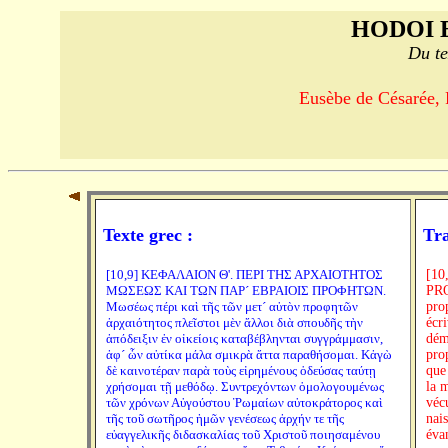
HODOI 
Du te
Eusèbe de Césarée, 
Texte grec :
Tra
[10,9] ΚΕΦΑΛΑΙΟΝ Θ'. ΠΕΡΙ ΤΗΣ ΑΡΧΑΙΟΤΗΤΟΣ
[10,9] CHAPITRE IX. DE L'ANCIENNETÉ DE MOÏSE ET DES PROPHÈTES CHEZ LES HEBREUX. L'antiquité de Moïse et des prophètes, venus après lui, a déjà occupé un grand nombre d'autres écrivains qui, dans des écrits spéciaux sur ce sujet, ont basé la démonstration de cette vérité sur des preuves recueillies avec soin : je me propose d'en citer bientôt de courts extraits; mais, comme la chronologie que j'ai adoptée diffère tout à fait de la leur, je vais d'abord faire usage de la méthode qui m'est propre. De l'aveu de tout le monde, le temps où vécut Auguste, empereur 
ΜΩΣΕΩΣ ΚΑΙ ΤΩΝ ΠΑΡ´ ΕΒΡΑΙΟΙΣ ΠΡΟΦΗΤΩΝ.
Μωσέως πέρι καὶ τῆς τῶν μετ´ αὐτὸν προφητῶν
ἀρχαιότητος πλεῖστοι μὲν ἄλλοι διὰ σπουδῆς τὴν
ἀπόδειξιν ἐν οἰκείοις καταβέβληνται συγγράμμασιν,
ἀφ´ ὧν αὐτίκα μάλα σμικρὰ ἄττα παραθήσομαι. Κἀγὼ
δὲ καινοτέραν παρὰ τοὺς εἰρημένους ὁδεύσας ταύτῃ
χρήσομαι τῇ μεθόδῳ. Συντρεχόντων ὁμολογουμένως
τῶν χρόνων Αὐγούστου Ῥωμαίων αὐτοκράτορος καὶ
τῆς τοῦ σωτῆρος ἡμῶν γενέσεως ἀρχήν τε τῆς
εὐαγγελικῆς διδασκαλίας τοῦ Χριστοῦ ποιησαμένου