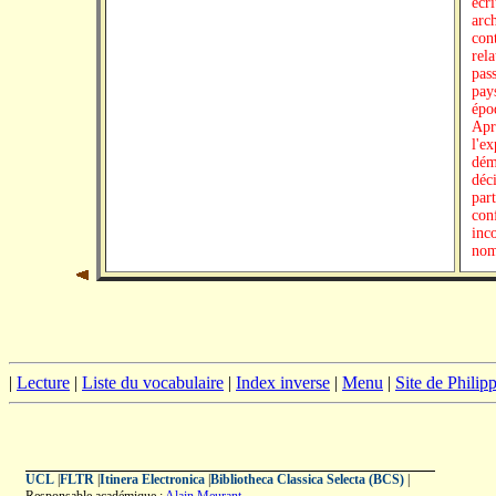
|
Lecture
|
Liste du vocabulaire
|
Index inverse
|
Menu
|
Site de Phili
UCL
|
FLTR
|
Itinera Electronica
|
Bibliotheca Classica Selecta (BCS)
|