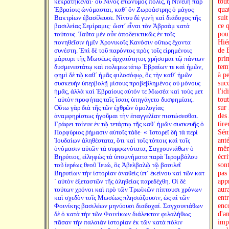
κεκρατηκέναι· οὗ Νίνος ἐπώνυμος πόλις, ἣ Νινευὴ παρ´
Ἑβραίοις ὠνόμασται, καθ´ ὃν Ζωροάστρης ὁ μάγος
Βακτρίων ἐβασίλευσε. Νίνου δὲ γυνὴ καὶ διάδοχος τῆς
βασιλείας Σεμίραμις· ὥστ´ εἶναι τὸν Ἁβραὰμ κατὰ
τούτους. Ταῦτα μὲν οὖν ἀποδεικτικῶς ἐν τοῖς
πονηθεῖσιν ἡμῖν Χρονικοῖς Κανόσιν οὕτως ἔχοντα
συνέστη. Ἐπὶ δὲ τοῦ παρόντος πρὸς τοῖς εἰρημένοις
μάρτυρι τῆς Μωσέως ἀρχαιότητος χρήσομαι τῷ πάντων
δυσμενεστάτῳ καὶ πολεμιωτάτῳ Ἑβραίων τε καὶ ἡμῶν,
φημὶ δὲ τῷ καθ´ ἡμᾶς φιλοσόφῳ, ὃς τὴν καθ´ ἡμῶν
συσκευὴν ὑπερβολῇ μίσους προβεβλημένος οὐ μόνους
ἡμᾶς, ἀλλὰ καὶ Ἑβραίους αὐτόν τε Μωσέα καὶ τοὺς μετ
´ αὐτὸν προφήτας ταῖς ἴσαις ὑπηγάγετο δυσφημίαις.
Οὕτω γὰρ διὰ τῆς τῶν ἐχθρῶν ὁμολογίας
ἀναμφηρίστως ἡγοῦμαι τὴν ἐπαγγελίαν πιστώσεσθαι.
Γράφει τοίνυν ἐν τῷ τετάρτῳ τῆς καθ´ ἡμῶν συσκευῆς ὁ
Πορφύριος ῥήμασιν αὐτοῖς τάδε· « Ἱστορεῖ δὴ τὰ περὶ
Ἰουδαίων ἀληθέστατα, ὅτι καὶ τοῖς τόποις καὶ τοῖς
ὀνόμασιν αὐτῶν τὰ συμφωνότατα, Σαγχουνιάθων ὁ
Βηρύτιος, εἰληφὼς τὰ ὑπομνήματα παρὰ Ἱερομβάλου
τοῦ ἱερέως θεοῦ Ἰευώ, ὃς Ἀβελβαλῷ τῷ βασιλεῖ
Βηρυτίων τὴν ἱστορίαν ἀναθεὶς ὑπ´ ἐκείνου καὶ τῶν κατ
´ αὐτὸν ἐξεταστῶν τῆς ἀληθείας παρεδέχθη. Οἱ δὲ
τούτων χρόνοι καὶ πρὸ τῶν Τρωϊκῶν πίπτουσι χρόνων
καὶ σχεδὸν τοῖς Μωσέως πλησιάζουσιν, ὡς αἱ τῶν
Φοινίκης βασιλέων μηνύουσι διαδοχαί. Σαγχουνιάθων
δὲ ὁ κατὰ τὴν τῶν Φοινίκων διάλεκτον φιλαλήθως
πᾶσαν τὴν παλαιὰν ἱστορίαν ἐκ τῶν κατὰ πόλιν