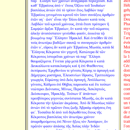
παρ´ Ἕλλησι τῶν χρόνων ἀναγραφαὶ περιέχουσι. Καὶ
καθ´ Ἑβραίους ἀπὸ νʹ ἔτους Ὀζίου τοῦ Ἰουδαίων
βασιλέως ἀνιὼν ἐπὶ τὸ τρίτον ἔτος Λαβδὼν παρ´
Ἑβραίοις γενομένου κριτοῦ τὸν ἴσον συνάξεις ἀριθμὸν
ἐτῶν υηʹ· ὥστ´ εἶναι τὴν Ἰλίου ἅλωσιν κατὰ τοὺς
Λαβδὼν τοῦ κριτοῦ χρόνους, ἑπτὰ ἔτεσι πρότερον ἢ
Σαμψὼν ἄρξαι Ἑβραίων, ὃν κατὰ τὴν τοῦ σώματος
ἀλκὴν ἀνυπόστατον γενέσθαι φασίν, ἐοικότα τῷ
βοωμένῳ παρ´ Ἕλλησιν Ἡρακλεῖ. Καὶ ἐντεῦθεν δὲ ἐπὶ
τοὺς ἀνωτέρω βαδίζων σαυτῷ τε συναγαγὼν ἀριθμὸν
ἐτῶν υʹ, εὕροις ἂν κατὰ μὲν Ἑβραίους Μωσέα, κατὰ δὲ
Ἕλληνας Κέκροπα τὸν γηγενῆ. Κατώτερα δὲ τῶν
Κέκροπος ἱστορεῖται χρόνων τὰ παρ´ Ἕλλησι
θαυμαζόμενα. Γίνεται γὰρ μετὰ Κέκροπα ὁ κατὰ
Δευκαλίωνα κατακλυσμὸς καὶ ἡ ἐπὶ Φαέθοντος
ἐκπύρωσις Ἐριχθονίου τε γένεσις Κόρης τε ἁρπαγὴ καὶ
Δήμητρος μυστήρια, Ἐλευσινίων ἵδρυσις, Τριπτολέμου
γεωργία, Εὐρώπης ὑπὸ Διὸς ἁρπαγή, Ἀπόλλωνος
γένεσις, Κάδμου ἐπὶ Θήβας παρουσία καὶ ἔτι τούτων
νεώτεροι Διόνυσος, Μίνως, Περσεύς, Ἀσκληπιός,
Διόσκουροι, Ἡρακλῆς. Τούτων δ´ ἁπάντων
πρεσβύτερος γεγονὼς συνίσταται Μωσῆς, ὡς ἂν κατὰ
Κέκροπα τὴν ἡλικίαν ἀκμάσας. Ἀπὸ δὲ Μωσέως πάλιν
ἀνιὼν ἐπὶ τὸ πρῶτον ἔτος ζωῆς Ἁβραὰμ εὑρήσεις ἔτη
φεʹ. Τοσαῦτα δὲ ἀπὸ τοῦ δηλωθέντος ἔτους τῆς
Κέκροπος βασιλείας τὸν ἀνωτέρω χρόνον
ἀπαριθμούμενος ἐπὶ Νίνον ἥξεις τὸν Ἀσσύριον, ὃν
πρῶτόν φασιν ἁπάσης τῆς Ἀσίας πλὴν Ἰνδῶν