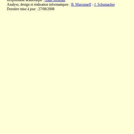
Responsable académique :
Alain Meurant
Analyse, design et réalisation informatiques :
B. Maroutaeff
-
J. Schumacher
Dernière mise à jour : 27/08/2008