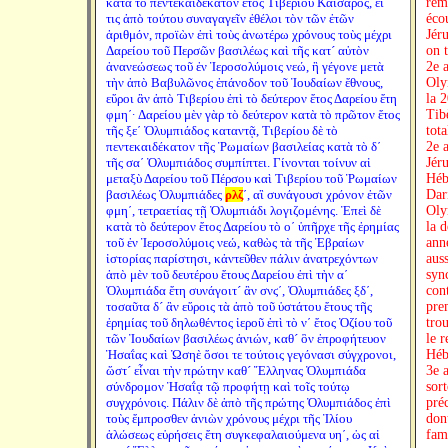
κατὰ τὸ πεντεκαιδέκατον ἔτος Τιβερίου Καίσαρος, εἴ
τις ἀπὸ τούτου συναγαγεῖν ἐθέλοι τὸν τῶν ἐτῶν
ἀριθμόν, προϊὼν ἐπὶ τοὺς ἀνωτέρω χρόνους τοὺς μέχρι
Δαρείου τοῦ Περσῶν βασιλέως καὶ τῆς κατ´ αὐτὸν
ἀνανεώσεως τοῦ ἐν Ἱεροσολύμοις νεώ, ἣ γέγονε μετὰ
τὴν ἀπὸ Βαβυλῶνος ἐπάνοδον τοῦ Ἰουδαίων ἔθνους,
εὕροι ἂν ἀπὸ Τιβερίου ἐπὶ τὸ δεύτερον ἔτος Δαρείου ἔτη
φμηʹ· Δαρείου μὲν γὰρ τὸ δεύτερον κατὰ τὸ πρῶτον ἔτος
τῆς ξεʹ Ὀλυμπιάδος καταντᾷ, Τιβερίου δὲ τὸ
πεντεκαιδέκατον τῆς Ῥωμαίων βασιλείας κατὰ τὸ δʹ
τῆς σαʹ Ὀλυμπιάδος συμπίπτει. Γίνονται τοίνυν αἱ
μεταξὺ Δαρείου τοῦ Πέρσου καὶ Τιβερίου τοῦ Ῥωμαίων
βασιλέως Ὀλυμπιάδες
ρλζ
ʹ, αἳ συνάγουσι χρόνον ἐτῶν
φμηʹ, τετραετίας τῇ Ὀλυμπιάδι λογιζομένης. Ἐπεὶ δὲ
κατὰ τὸ δεύτερον ἔτος Δαρείου τὸ οʹ ὑπῆρχε τῆς ἐρημίας
τοῦ ἐν Ἱεροσολύμοις νεώ, καθὼς τὰ τῆς Ἑβραίων
ἱστορίας παρίστησι, κἀντεῦθεν πάλιν ἀνατρεχόντων
ἀπὸ μὲν τοῦ δευτέρου ἔτους Δαρείου ἐπὶ τὴν αʹ
Ὀλυμπιάδα ἔτη συνάγοιτ´ ἂν σνϛʹ, Ὀλυμπιάδες ξδʹ,
τοσαῦτα δ´ ἂν εὕροις τὰ ἀπὸ τοῦ ὑστάτου ἔτους τῆς
ἐρημίας τοῦ δηλωθέντος ἱεροῦ ἐπὶ τὸ νʹ ἔτος Ὀζίου τοῦ
τῶν Ἰουδαίων βασιλέως ἀνιών, καθ´ ὃν ἐπροφήτευον
Ἡσαΐας καὶ Ὠσηὲ ὅσοι τε τούτοις γεγόνασι σύγχρονοι,
ὥστ´ εἶναι τὴν πρώτην καθ´ Ἕλληνας Ὀλυμπιάδα
σύνδρομον Ἡσαΐᾳ τῷ προφήτῃ καὶ τοῖς τούτῳ
συγχρόνοις. Πάλιν δὲ ἀπὸ τῆς πρώτης Ὀλυμπιάδος ἐπὶ
τοὺς ἔμπροσθεν ἀνιὼν χρόνους μέχρι τῆς Ἰλίου
ἁλώσεως εὑρήσεις ἔτη συγκεφαλαιούμενα υηʹ, ὡς αἱ