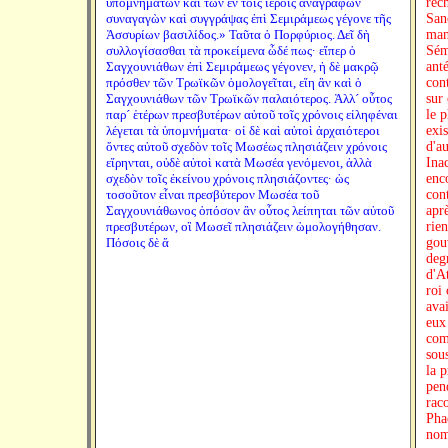
ὑπομνημάτων καὶ τῶν ἐν τοῖς ἱεροῖς ἀναγραφῶν
συναγαγὼν καὶ συγγράψας ἐπὶ Σεμιράμεως γέγονε τῆς
Ἀσσυρίων βασιλίδος.» Ταῦτα ὁ Πορφύριος. Δεῖ δὴ
συλλογίσασθαι τὰ προκείμενα ὧδέ πως· εἴπερ ὁ
Σαγχουνιάθων ἐπὶ Σεμιράμεως γέγονεν, ἡ δὲ μακρῷ
πρόσθεν τῶν Τρωϊκῶν ὁμολογεῖται, εἴη ἂν καὶ ὁ
Σαγχουνιάθων τῶν Τρωϊκῶν παλαιότερος. Ἀλλ´ οὗτος
παρ´ ἑτέρων πρεσβυτέρων αὐτοῦ τοῖς χρόνοις εἰληφέναι
λέγεται τὰ ὑπομνήματα· οἱ δὲ καὶ αὐτοὶ ἀρχαιότεροι
ὄντες αὐτοῦ σχεδὸν τοῖς Μωσέως πλησιάζειν χρόνοις
εἴρηνται, οὐδὲ αὐτοὶ κατὰ Μωσέα γενόμενοι, ἀλλὰ
σχεδὸν τοῖς ἐκείνου χρόνοις πλησιάζοντες· ὡς
τοσοῦτον εἶναι πρεσβύτερον Μωσέα τοῦ
Σαγχουνιάθωνος ὁπόσον ἂν οὗτος λείπηται τῶν αὐτοῦ
πρεσβυτέρων, οἳ Μωσεῖ πλησιάζειν ὡμολογήθησαν.
Πόσοις δὲ ἄ