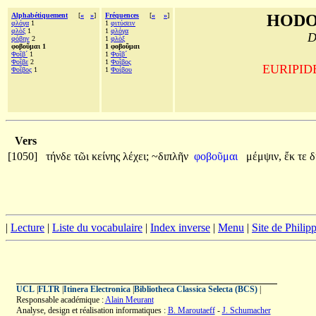
Alphabétiquement
[
«
»
]
Fréquences
[
«
»
]
HODO
φλόγα
1
1
φιτύσειν
φλὸξ
1
1
φλόγα
D
φόβην
2
1
φλὸξ
φοβοῦμαι 1
1 φοβοῦμαι
Φοῖβ´
1
1
Φοῖβ´
Φοῖβε
2
1
Φοῖβος
EURIPIDE,
Φοῖβος
1
1
Φοίβου
Vers
[1050]
τήνδε
τῶι
κείνης
λέχει;
~διπλῆν
φοβοῦμαι
μέμψιν,
ἔκ
τε
δ
|
Lecture
|
Liste du vocabulaire
|
Index inverse
|
Menu
|
Site de Phili
UCL
|
FLTR
|
Itinera Electronica
|
Bibliotheca Classica Selecta (BCS)
|
Responsable académique :
Alain Meurant
Analyse, design et réalisation informatiques :
B. Maroutaeff
-
J. Schumacher