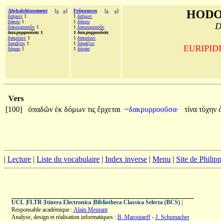
Alphabétiquement
[
«
»
]
Fréquences
[
«
»
]
HODO
δαίμων
1
1
δαίμων
δάκρυ
1
1
δάκρυ
D
δακρυρροοῦν
1
1
δακρυρροοῦν
δακρυρροοῦσα 1
1 δακρυρροοῦσα
δακρύων
1
1
δακρύων
δαμάζεις
1
1
δαμάζεις
EURIPIDE,
δάμαρ
1
1
δάμαρ
Vers
[100]
ὀπαδῶν
ἐκ
δόμων
τις
ἔρχεται
~δακρυρροοῦσα·
τίνα
τύχην
|
Lecture
|
Liste du vocabulaire
|
Index inverse
|
Menu
|
Site de Phili
UCL
|
FLTR
|
Itinera Electronica
|
Bibliotheca Classica Selecta (BCS)
|
Responsable académique :
Alain Meurant
Analyse, design et réalisation informatiques :
B. Maroutaeff
-
J. Schumacher