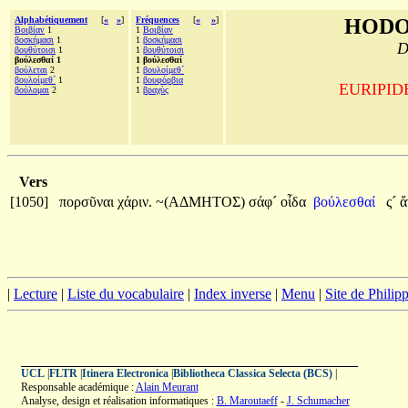
Alphabétiquement
[
«
»
]
Fréquences
[
«
»
]
HODO
Βοιβίαν
1
1
Βοιβίαν
βοσκήμασι
1
1
βοσκήμασι
D
βουθύτοισι
1
1
βουθύτοισι
βούλεσθαί 1
1 βούλεσθαί
βούλεται
2
1
βουλοίμεθ´
βουλοίμεθ´
1
1
βουφόρβια
EURIPIDE,
βούλομαι
2
1
βραχὺς
Vers
[1050]
πορσῦναι
χάριν.
~(ΑΔΜΗΤΟΣ)
σάφ´
οἶδα
βούλεσθαί
ς´
ἄ
|
Lecture
|
Liste du vocabulaire
|
Index inverse
|
Menu
|
Site de Phili
UCL
|
FLTR
|
Itinera Electronica
|
Bibliotheca Classica Selecta (BCS)
|
Responsable académique :
Alain Meurant
Analyse, design et réalisation informatiques :
B. Maroutaeff
-
J. Schumacher