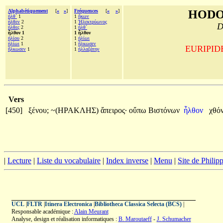
Alphabétiquement
[
«
»
]
Fréquences
[
«
»
]
HODO
ἦλθ´
1
1
ἥκων
ἦλθεν
2
1
Ἠλεκτρύωνος
D
ἦλθες
2
1
ἦλθ´
ἦλθον 1
1 ἦλθον
ἡλίου
2
1
ἡλίωι
ἡλίωι
1
1
ἥλκωσεν
EURIPIDE,
ἥλκωσεν
1
1
ἠλλαξάτην
Vers
[450]
ξένου;
~(ΗΡΑΚΛΗΣ)
ἄπειρος·
οὔπω
Βιστόνων
ἦλθον
χθόν
|
Lecture
|
Liste du vocabulaire
|
Index inverse
|
Menu
|
Site de Phili
UCL
|
FLTR
|
Itinera Electronica
|
Bibliotheca Classica Selecta (BCS)
|
Responsable académique :
Alain Meurant
Analyse, design et réalisation informatiques :
B. Maroutaeff
-
J. Schumacher