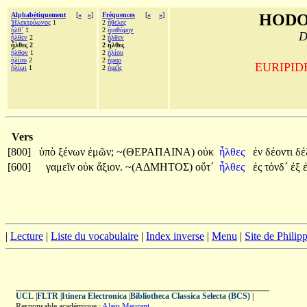
Alphabétiquement
[
«
»
]
Fréquences
[
«
»
]
HODO
Ἠλεκτρύωνος
1
2
ἤθελες
ἦλθ´
1
2
ἠισθόμην
D
ἦλθεν
2
2
ἦλθεν
ἦλθες 2
2 ἦλθες
ἦλθον
1
2
ἡλίου
ἡλίου
2
2
ἦμαρ
EURIPIDE,
ἡλίωι
1
2
ἡμεῖς
Vers
[800]
ὑπὸ
ξένων
ἐμῶν;
~(ΘΕΡΑΠΑΙΝΑ)
οὐκ
ἦλθες
ἐν
δέοντι
δέ
[600]
γαμεῖν
οὐκ
ἄξιον.
~(ΑΔΜΗΤΟΣ)
οὔτ´
ἦλθες
ἐς
τόνδ´
ἐξ
|
Lecture
|
Liste du vocabulaire
|
Index inverse
|
Menu
|
Site de Phili
UCL
|
FLTR
|
Itinera Electronica
|
Bibliotheca Classica Selecta (BCS)
|
Responsable académique :
Alain Meurant