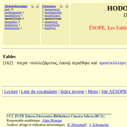
Alphabétiquement
[
«
»
]
Fréquences
[
«
»
]
HODO
πρὸς
51
1
προορώμενοι
προσδραμοῦσα
1
1
προσδραμοῦσα
D
προσεδέξαντο
1
1
προσεδέξαντο
προσεκόλλησε 1
1 προσεκόλλησε
προσελθὼν
2
1
προσέμενεν
προσέμενεν
1
1
προσεποιεῖτο
ÉSOPE, Les Fables
προσεποιεῖτο
1
1
προσέχων
Fables
[162]
πτερὰ
~συλλεξάμενος,
ἑαυτῷ
περιέθηκε
καὶ
προσεκόλλησε
|
Lecture
|
Liste du vocabulaire
|
Index inverse
|
Menu
|
Site AESOPI
UCL
|
FLTR
|
Itinera Electronica
|
Bibliotheca Classica Selecta (BCS)
|
Responsable académique :
Alain Meurant
Analyse, design et réalisation informatiques :
B. Maroutaeff
-
J. Schumacher