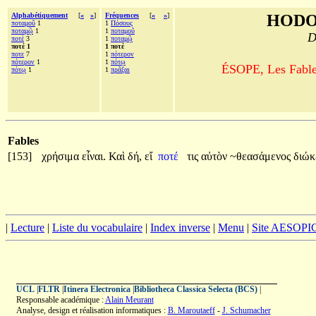
Alphabétiquement
[
«
»
]
Fréquences
[
«
»
]
HODO
ποταμοῦ
1
1
Πόσους
ποταμῷ
1
1
ποταμοῦ
D
ποτὲ
3
1
ποταμῷ
ποτέ 1
1 ποτέ
ποτε
7
1
πότερον
πότερον
1
1
πότῳ
ÉSOPE, Les Fables
πότῳ
1
1
πρᾶξαι
Fables
[153]
χρήσιμα
εἶναι.
Καὶ
δή,
εἴ
ποτέ
τις
αὐτὸν
~θεασάμενος
διώκ
|
Lecture
|
Liste du vocabulaire
|
Index inverse
|
Menu
|
Site AESOPI
UCL
|
FLTR
|
Itinera Electronica
|
Bibliotheca Classica Selecta (BCS)
|
Responsable académique :
Alain Meurant
Analyse, design et réalisation informatiques :
B. Maroutaeff
-
J. Schumacher