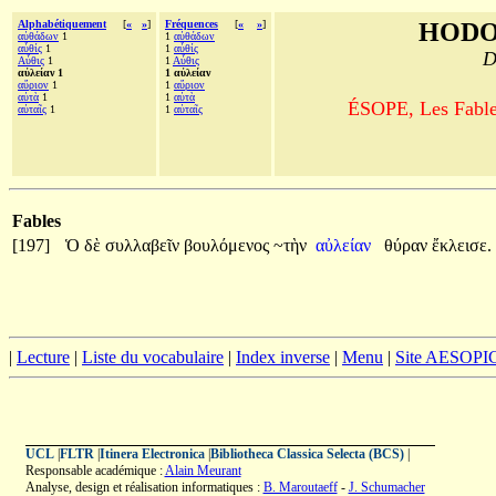
Alphabétiquement
[
«
»
]
Fréquences
[
«
»
]
HODO
αὐθάδων
1
1
αὐθάδων
αὖθίς
1
1
αὖθίς
D
Αὖθις
1
1
Αὖθις
αὐλείαν 1
1 αὐλείαν
αὔριον
1
1
αὔριον
αὐτὰ
1
1
αὐτὰ
ÉSOPE, Les Fables
αὐταῖς
1
1
αὐταῖς
Fables
[197]
Ὁ
δὲ
συλλαβεῖν
βουλόμενος
~τὴν
αὐλείαν
θύραν
ἔκλεισε.
|
Lecture
|
Liste du vocabulaire
|
Index inverse
|
Menu
|
Site AESOPI
UCL
|
FLTR
|
Itinera Electronica
|
Bibliotheca Classica Selecta (BCS)
|
Responsable académique :
Alain Meurant
Analyse, design et réalisation informatiques :
B. Maroutaeff
-
J. Schumacher