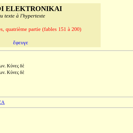
I ELEKTRONIKAI
u texte à l'hypertexte
, quatrième partie (fables 151 à 200)
ἔφευγε
ων.
Κύνες
δὲ
ων.
Κύνες
δὲ
CA