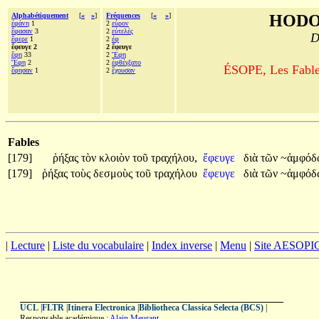
Alphabétiquement
[
«
»
]
Fréquences
[
«
»
]
HODO
ἐφάνη
1
2
εὗρον
ἔφασαν
3
2
εὐτελὲς
D
ἔφερε
1
2
ἐφ
ἔφευγε 2
2 ἔφευγε
ἔφη
33
2
Ἔφη
Ἔφη
2
2
ἐφθέγξατο
ÉSOPE, Les Fables
ἔφησαν
1
2
ἔχουσαν
Fables
[179]
ῥήξας
τὸν
κλοιὸν
τοῦ
τραχήλου,
ἔφευγε
διὰ
τῶν
~ἀμφόδ
[179]
ῥήξας
τοὺς
δεσμοὺς
τοῦ
τραχήλου
ἔφευγε
διὰ
τῶν
~ἀμφόδ
|
Lecture
|
Liste du vocabulaire
|
Index inverse
|
Menu
|
Site AESOPI
UCL
|
FLTR
|
Itinera Electronica
|
Bibliotheca Classica Selecta (BCS)
|
Responsable académique :
Alain Meurant