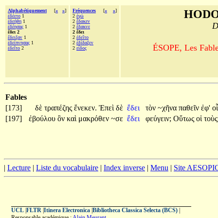
Alphabétiquement
[
«
»
]
Fréquences
[
«
»
]
HODO
ἐδέετο
1
2
ἐγώ
ἐδεήθη
1
2
ἔδακεν
D
ἐδέησας
1
2
ἔδακνε
ἔδει 2
2 ἔδει
ἔδειξαν
1
2
ἐδεῖτο
ἐδείπνησας
1
2
ἐδίδαξεν
ÉSOPE, Les Fables
ἐδεῖτο
2
2
εἶδος
Fables
[173]
δὲ
τραπέζης
ἕνεκεν.
Ἐπεὶ
δὲ
ἔδει
τὸν
~χῆνα
παθεῖν
ἐφ'
οἷ
[197]
ἐβούλου
ὃν
καὶ
μακρόθεν
~σε
ἔδει
φεύγειν;
Οὕτως
οἱ
τοὺ
|
Lecture
|
Liste du vocabulaire
|
Index inverse
|
Menu
|
Site AESOPI
UCL
|
FLTR
|
Itinera Electronica
|
Bibliotheca Classica Selecta (BCS)
|
Responsable académique :
Alain Meurant