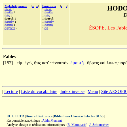
Alphabétiquement
[
«
»
]
Fréquences
[
«
»
]
HODO
ἐλπίδι
1
1
ἐλπίδι
ἔμαθόν
1
1
ἔμαθόν
D
ἐμὰς
1
1
ἐμὰς
ἐμαυτῇ 1
1 ἐμαυτῇ
ἐμαυτὸν
1
1
ἐμαυτὸν
ἐμαυτῷ
1
1
ἐμαυτῷ
ÉSOPE, Les Fables
ἐμάχοντο
2
1
ἐμὲ
Fables
[152]
εἰμὶ
ἐγώ,
ἥτις
κατ'
~ἐνιαυτὸν
ἐμαυτῇ
ὕβρεις
καὶ
λύπας
παρ
|
Lecture
|
Liste du vocabulaire
|
Index inverse
|
Menu
|
Site AESOPI
UCL
|
FLTR
|
Itinera Electronica
|
Bibliotheca Classica Selecta (BCS)
|
Responsable académique :
Alain Meurant
Analyse, design et réalisation informatiques :
B. Maroutaeff
-
J. Schumacher