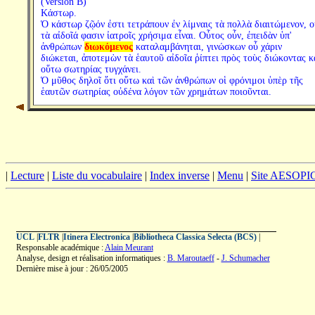
(Version B)
Κάστωρ.
Ὁ κάστωρ ζῷόν ἐστι τετράπουν ἐν λίμναις τὰ πολλὰ διαιτώμενον, ο
τὰ αἰδοῖά φασιν ἰατροῖς χρήσιμα εἶναι. Οὗτος οὖν, ἐπειδὰν ὑπ'
ἀνθρώπων
διωκόμενος
καταλαμβάνηται, γινώσκων οὗ χάριν
διώκεται, ἀποτεμὼν τὰ ἑαυτοῦ αἰδοῖα ῥίπτει πρὸς τοὺς διώκοντας κ
οὕτω σωτηρίας τυγχάνει.
Ὁ μῦθος δηλοῖ ὅτι οὕτω καὶ τῶν ἀνθρώπων οἱ φρόνιμοι ὑπὲρ τῆς
ἑαυτῶν σωτηρίας οὐδένα λόγον τῶν χρημάτων ποιοῦνται.
|
Lecture
|
Liste du vocabulaire
|
Index inverse
|
Menu
|
Site AESOPI
UCL
|
FLTR
|
Itinera Electronica
|
Bibliotheca Classica Selecta (BCS)
|
Responsable académique :
Alain Meurant
Analyse, design et réalisation informatiques :
B. Maroutaeff
-
J. Schumacher
Dernière mise à jour : 26/05/2005