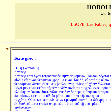
HODOI 
Du te
ÉSOPE, Les Fables, qu
Texte grec :
[153] (Version A)
Κάστωρ.
Κάστωρ ἐστὶ ζῷον τετράπουν ἐν λίμνῃ νεμόμενον. Τούτου λέγεται 
αἰδοῖα εἴς τινας θεραπείας χρήσιμα εἶναι. Καὶ δή, εἴ ποτέ τις αὐτὸν
θεασάμενος διώκει ἐκτέμνειν βουλόμενος, εἰδὼς οὗ χάριν διώκεται,
μέχρι μέν τινος φεύγει τῇ τῶν ποδῶν ταχύτητι συγχρώμενος, πρὸς τ
ὁλόκληρον ἑαυτὸν διαφυλάξαι· ἐπειδὰν δὲ περικατάληπτος γένηται,
ἀποκόπτων τὰ ἑαυτοῦ αἰδοῖα ῥίπτει καὶ οὕτως τῆς σωτηρίας
τυγχάνει. Οὕτω καὶ τῶν ἀνθρώπων φρόνιμοί εἰσιν ὅσοι διὰ χρήματα
ἐπιβουλευόμενοι ἐκεῖνα ὑπερορῶσιν ὑπὲρ τοῦ τῇ σωτηρίᾳ μὴ
κινδυνεύειν.