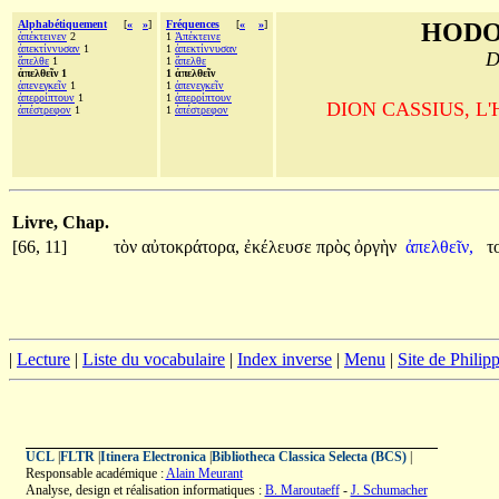
Alphabétiquement
[
«
»
]
Fréquences
[
«
»
]
HODO
ἀπέκτεινεν
2
1
Ἀπέκτεινε
ἀπεκτίννυσαν
1
1
ἀπεκτίννυσαν
D
ἄπελθε
1
1
ἄπελθε
ἀπελθεῖν 1
1 ἀπελθεῖν
ἀπενεγκεῖν
1
1
ἀπενεγκεῖν
ἀπερρίπτουν
1
1
ἀπερρίπτουν
DION CASSIUS, L'His
ἀπέστρεφον
1
1
ἀπέστρεφον
Livre, Chap.
[66, 11]
τὸν
αὐτοκράτορα,
ἐκέλευσε
πρὸς
ὀργὴν
ἀπελθεῖν,
τ
|
Lecture
|
Liste du vocabulaire
|
Index inverse
|
Menu
|
Site de Phili
UCL
|
FLTR
|
Itinera Electronica
|
Bibliotheca Classica Selecta (BCS)
|
Responsable académique :
Alain Meurant
Analyse, design et réalisation informatiques :
B. Maroutaeff
-
J. Schumacher