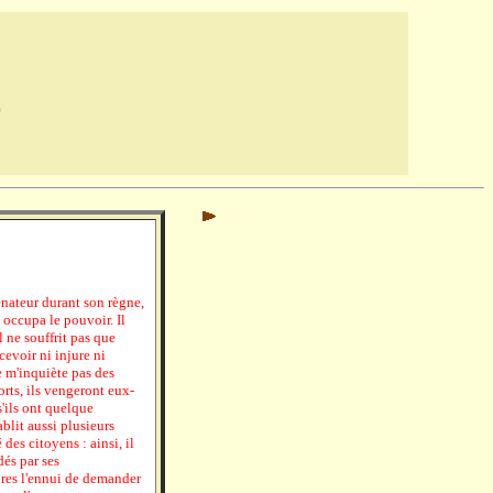
)
sénateur durant son règne,
l occupa le pouvoir. Il
l ne souffrit pas que
ecevoir ni injure ni
ne m'inquiète pas des
rts, ils vengeront eux-
'ils ont quelque
ablit aussi plusieurs
 des citoyens : ainsi, il
dés par ses
ires l'ennui de demander