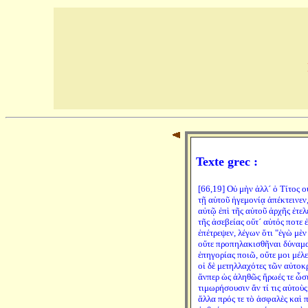
Texte grec :
[66,19] Οὐ μὴν ἀλλ´ ὁ Τίτος 
τῇ αὑτοῦ ἡγεμονίᾳ ἀπέκτεινεν,
αὐτῷ ἐπὶ τῆς αὐτοῦ ἀρχῆς ἐτελ
τῆς ἀσεβείας οὔτ´ αὐτός ποτε 
ἐπέτρεψεν, λέγων ὅτι "ἐγὼ μὲν
οὔτε προπηλακισθῆναι δύναμαι
ἐπηγορίας ποιῶ, οὔτε μοι μέλ
οἱ δὲ μετηλλαχότες τῶν αὐτοκ
ἄνπερ ὡς ἀληθῶς ἥρωές τε ὦσι
τιμωρήσουσιν ἄν τί τις αὐτοὺ
ἄλλα πρός τε τὸ ἀσφαλὲς καὶ 