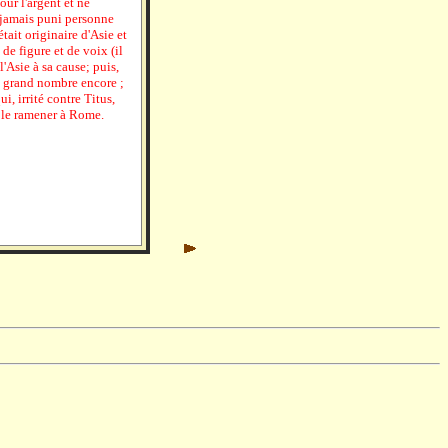
our l'argent et ne
t jamais puni personne
tait originaire d'Asie et
e figure et de voix (il
l'Asie à sa cause; puis,
us grand nombre encore ;
ui, irrité contre Titus,
r le ramener à Rome.