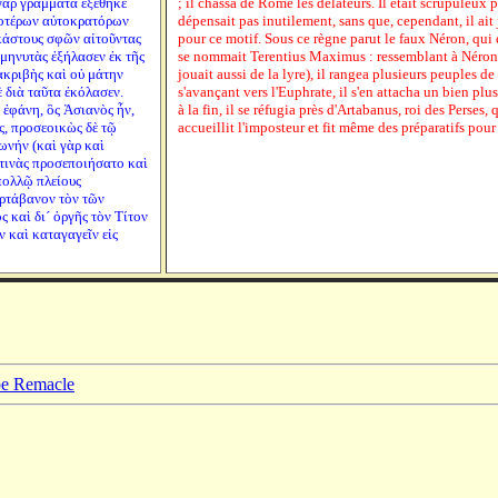
γὰρ γράμματα ἐξέθηκε
; il chassa de Rome les délateurs. Il était scrupuleux p
ροτέρων αὐτοκρατόρων
dépensait pas inutilement, sans que, cependant, il ai
ἑκάστους σφῶν αἰτοῦντας
pour ce motif. Sous ce règne parut le faux Néron, qui é
 μηνυτὰς ἐξήλασεν ἐκ τῆς
se nommait Terentius Maximus : ressemblant à Néron d
ἀκριβὴς καὶ οὐ μάτην
jouait aussi de la lyre), il rangea plusieurs peuples de 
ὲ διὰ ταῦτα ἐκόλασεν.
s'avançant vers l'Euphrate, il s'en attacha un bien pl
 ἐφάνη, ὃς Ἀσιανὸς ἦν,
à la fin, il se réfugia près d'Artabanus, roi des Perses, q
ς, προσεοικὼς δὲ τῷ
accueillit l'imposteur et fit même des préparatifs pou
φωνήν (καὶ γὰρ καὶ
 τινὰς προσεποιήσατο καὶ
πολλῷ πλείους
Ἀρτάβανον τὸν τῶν
 καὶ δι´ ὀργῆς τὸν Τίτον
ν καὶ καταγαγεῖν εἰς
ppe Remacle