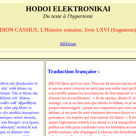
HODOI ELEKTRONIKAI
Du texte à l'hypertexte
DION CASSIUS, L'Histoire romaine, livre LXVI (fragments
πόλεως
Traduction française :
οὐδένα τῶν βουλευτῶν ἐν
[66,19] Quoi qu'il en soit, Titus ne fit mourir aucun 
 ἀλλ´ οὐδὲ ἄλλος τις
et aucun autre citoyen ne périt par son ordre tant qu'i
εύτησε. Τάς τε δίκας τὰς
n'accueillit jamais les accusations de lèse-majesté et i
ἐδέξατο οὔτ´ ἄλλοις
d'autres les accueillissent : « Je ne saurais, disait-il, r
 οὐδὲν οὔθ´ ὑβρισθῆναι
outrage, car je ne fais rien qui mérite le blâme, et je 
· οὔτε γὰρ ἄξιόν τι
propos mensongers ; quant aux empereurs qui sont mo
ει τῶν ψευδῶς λεγομένων·
mêmes, si un jour ils sont vraiment devenus dieux et s
ρατόρων αὐτοὶ ἑαυτοῖς,
puissance, les injures qui leur auront été faites. » Il ét
 καὶ δύναμίν τινα ἔχωσι,
autres règlements relatifs à la sûreté et à la tranquillité
ς ἀδικήσῃ" πολλὰ δὲ καὶ
publia un édit pour confirmer tous les bienfaits accor
πρὸς τὸ ἄλυπον τῶν
prédécesseurs, afin d'épargner à chacun des bénéficia