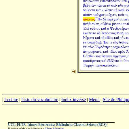
ἀνθρώπων κατεστήσατο· καὶ 
βεβαιῶν πάντα τὰ ὑπὸ τῶν π
δοθέντα τισίν, ὥστε μὴ καθ´ 
αὐτὸν πράγματα ἔχειν, τούς τε
πόλεως
. Ἦν δὲ περὶ χρήματα 
ἀνήλισκεν, οὐδένα μέντοι ποτ
Ἐπὶ τούτου καὶ ὁ Ψευδονέρων
ἐκαλεῖτο δὲ Τερέντιος Μάξιμο
Νέρωνι καὶ τὸ εἶδος καὶ τὴν 
ἐκιθαρῴδει). Ἔκ τε τῆς Ἀσίας
ἐπὶ τὸν Εὐφράτην προχωρῶν 
ἀνηρτήσατο, καὶ τέλος πρὸς 
Πάρθων κατέφυγεν ἀρχηγόν, ὃς
ποιούμενος καὶ ἐδέξατο τοῦτο
Ῥώμην παρεσκευάζετο.
|
Lecture
|
Liste du vocabulaire
|
Index inverse
|
Menu
|
Site de Phili
UCL
|
FLTR
|
Itinera Electronica
|
Bibliotheca Classica Selecta (BCS)
|