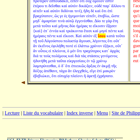
πρότερον ἐσπουδάκει, εἶπεν ὅτι οὐχ ὅμοιόν ἐστιν
bes
ἑτέρου τι δεῖσθαι καὶ αὐτὸν δικάζειν, οὐδὲ παρ´ ἄλλου τι
l'a
αἰτεῖν καὶ αὐτὸν διδόναι τινί), ἤδη δὲ καὶ ὅτι ἐπὶ
que
βραχύτατον, ὥς γε ἐς ἡγεμονίαν εἰπεῖν, ἐπεβίω, ὥστε
qu'
μηδ´ ἁμαρτίαν τινὰ αὐτῷ ἐγγενέσθαι. Δύο τε γὰρ ἔτη
que
μετὰ τοῦτο καὶ μῆνας δύο ἡμέρας τε εἴκοσιν ἔζησεν
moi
{καὶ} ἐπ´ ἐννέα καὶ τριάκοντα ἔτεσι καὶ μησὶ πέντε καὶ
lon
ἡμέραις πέντε καὶ εἴκοσι. Καὶ αὐτὸν ἐξ
ἴσου
κατὰ τοῦτο
s'i
τῇ τοῦ Αὐγούστου πολυετίᾳ ἄγουσι, λέγοντες ὅτι οὔτ´
dav
ἂν ἐκεῖνος ἐφιλήθη ποτὲ εἰ ἐλάττω χρόνον ἐζήκει, οὔτ´
guer
ἂν οὗτος εἰ πλείονα, ὁ μὲν ὅτι τραχύτερος κατ´ ἀρχὰς
par
διά τε τοὺς πολέμους καὶ διὰ τὰς στάσεις γενόμενος
au f
ἠδυνήθη μετὰ ταῦτα εὐεργεσίαις ἐν τῷ χρόνῳ
eut
λαμπρύνεσθαι, ὁ δ´ ὅτι ἐπιεικῶς ἄρξας ἐν ἀκμῇ τῆς
δόξης ἀπέθανε, τάχα ἂν ἐλεγχθείς, εἴγε ἐπὶ μακρὸν
ἐβεβιώκει, ὅτι εὐτυχίᾳ πλείονι ἢ ἀρετῇ ἐχρήσατο.
|
Lecture
|
Liste du vocabulaire
|
Index inverse
|
Menu
|
Site de Phili