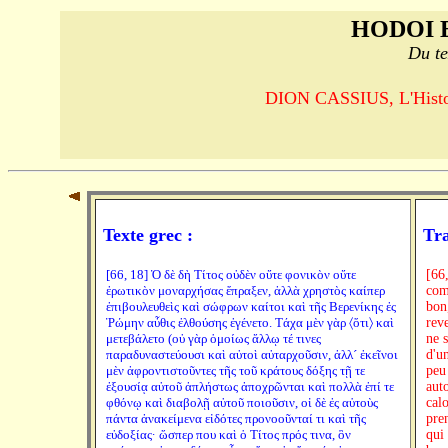
HODOI 
Du te
DION CASSIUS, L'Histoi
Texte grec :
Tra
[66, 18] Ὁ δὲ δὴ Τίτος οὐδὲν οὔτε φονικὸν οὔτε
[66
ἐρωτικὸν μοναρχήσας ἔπραξεν, ἀλλὰ χρηστὸς καίπερ
com
ἐπιβουλευθεὶς καὶ σώφρων καίτοι καὶ τῆς Βερενίκης ἐς
bon,
Ῥώμην αὖθις ἐλθούσης ἐγένετο. Τάχα μὲν γὰρ 〈ὅτι〉 καὶ
rev
μετεβάλετο (οὐ γὰρ ὁμοίως ἄλλῳ τέ τινες
ne 
παραδυναστεύουσι καὶ αὐτοὶ αὐταρχοῦσιν, ἀλλ´ ἐκεῖνοι
d'un
μὲν ἀφροντιστοῦντες τῆς τοῦ κράτους δόξης τῇ τε
peu
ἐξουσίᾳ αὐτοῦ ἀπλήστως ἀποχρῶνται καὶ πολλὰ ἐπί τε
auto
φθόνῳ καὶ διαβολῇ αὐτοῦ ποιοῦσιν, οἱ δὲ ἐς αὑτοὺς
cal
πάντα ἀνακείμενα εἰδότες προνοοῦνταί τι καὶ τῆς
pre
εὐδοξίας· ὥσπερ που καὶ ὁ Τίτος πρός τινα, ὃν
qui 