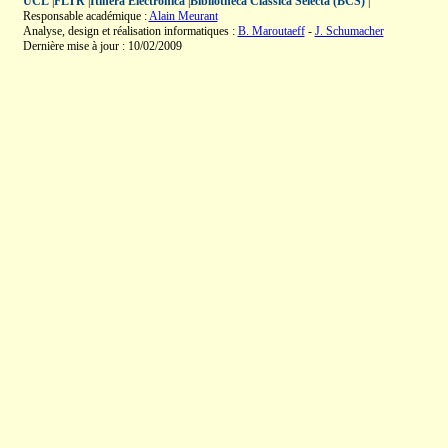
UCL
|
FLTR
|
Itinera Electronica
|
Bibliotheca Classica Selecta (BCS)
|
Responsable académique :
Alain Meurant
Analyse, design et réalisation informatiques :
B. Maroutaeff
-
J. Schumacher
Dernière mise à jour : 10/02/2009