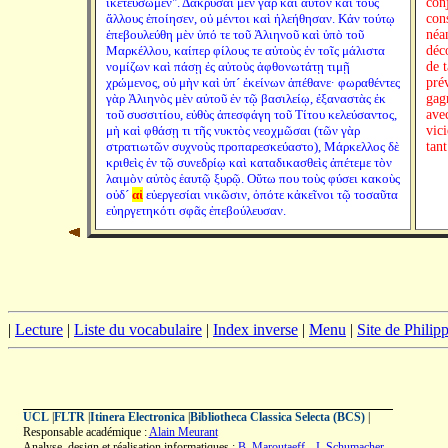
ἱκετεύσωμεν". Δακρῦσαι μὲν γὰρ καὶ αὐτὸν καὶ τοὺς
con
ἄλλους ἐποίησεν, οὐ μέντοι καὶ ἠλεήθησαν. Κἀν τούτῳ
con
ἐπεβουλεύθη μὲν ὑπό τε τοῦ Ἀλιηνοῦ καὶ ὑπὸ τοῦ
néa
Μαρκέλλου, καίπερ φίλους τε αὐτοὺς ἐν τοῖς μάλιστα
déc
νομίζων καὶ πάσῃ ἐς αὐτοὺς ἀφθονωτάτῃ τιμῇ
de t
χρώμενος, οὐ μὴν καὶ ὑπ´ ἐκείνων ἀπέθανε· φωραθέντες
pré
γὰρ Ἀλιηνὸς μὲν αὐτοῦ ἐν τῷ βασιλείῳ, ἐξαναστὰς ἐκ
gag
τοῦ συσσιτίου, εὐθὺς ἀπεσφάγη τοῦ Τίτου κελεύσαντος,
avec
μὴ καὶ φθάσῃ τι τῆς νυκτὸς νεοχμῶσαι (τῶν γὰρ
vic
στρατιωτῶν συχνοὺς προπαρεσκεύαστο), Μάρκελλος δὲ
tant
κριθεὶς ἐν τῷ συνεδρίῳ καὶ καταδικασθεὶς ἀπέτεμε τὸν
λαιμὸν αὐτὸς ἑαυτῷ ξυρῷ. Οὕτω που τοὺς φύσει κακοὺς
οὐδ´
αἱ
εὐεργεσίαι νικῶσιν, ὁπότε κἀκεῖνοι τῷ τοσαῦτα
εὐηργετηκότι σφᾶς ἐπεβούλευσαν.
|
Lecture
|
Liste du vocabulaire
|
Index inverse
|
Menu
|
Site de Phili
UCL
|
FLTR
|
Itinera Electronica
|
Bibliotheca Classica Selecta (BCS)
|
Responsable académique :
Alain Meurant
Analyse, design et réalisation informatiques :
B. Maroutaeff
-
J. Schumacher