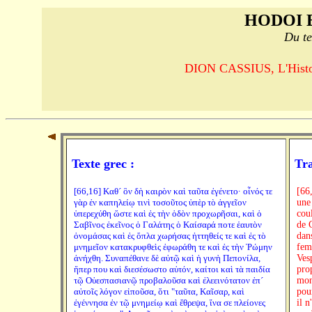
HODOI 
Du te
DION CASSIUS, L'Histoi
Texte grec :
Tra
[66,16] Καθ´ ὃν δὴ καιρὸν καὶ ταῦτα ἐγένετο· οἶνός τε
[66
γὰρ ἐν καπηλείῳ τινὶ τοσοῦτος ὑπὲρ τὸ ἀγγεῖον
une
ὑπερεχύθη ὥστε καὶ ἐς τὴν ὁδὸν προχωρῆσαι, καὶ ὁ
cou
Σαβῖνος ἐκεῖνος ὁ Γαλάτης ὁ Καίσαρά ποτε ἑαυτὸν
de C
ὀνομάσας καὶ ἐς ὅπλα χωρήσας ἡττηθείς τε καὶ ἐς τὸ
dan
μνημεῖον κατακρυφθεὶς ἐφωράθη τε καὶ ἐς τὴν Ῥώμην
fem
ἀνήχθη. Συναπέθανε δὲ αὐτῷ καὶ ἡ γυνὴ Πεπονίλα,
Vesp
ἥπερ που καὶ διεσέσωστο αὐτόν, καίτοι καὶ τὰ παιδία
prop
τῷ Οὐεσπασιανῷ προβαλοῦσα καὶ ἐλεεινότατον ἐπ´
mon
αὐτοῖς λόγον εἰποῦσα, ὅτι "ταῦτα, Καῖσαρ, καὶ
pour
ἐγέννησα ἐν τῷ μνημείῳ καὶ ἔθρεψα, ἵνα σε πλείονες
il n