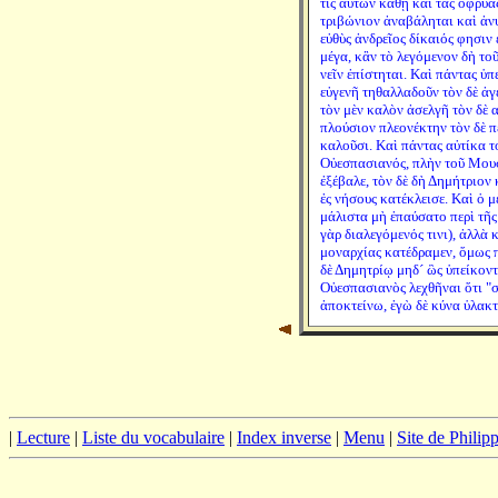
τις αὐτῶν καθῇ καὶ τὰς ὀφρύα
τριβώνιον ἀναβάληται καὶ ἀν
εὐθὺς ἀνδρεῖος δίκαιός φησιν ε
μέγα, κἂν τὸ λεγόμενον δὴ το
νεῖν ἐπίστηται. Καὶ πάντας ὑπ
εὐγενῆ τηθαλλαδοῦν τὸν δὲ ἀ
τὸν μὲν καλὸν ἀσελγῆ τὸν δὲ α
πλούσιον πλεονέκτην τὸν δὲ 
καλοῦσι. Καὶ πάντας αὐτίκα 
Οὐεσπασιανός, πλὴν τοῦ Μου
ἐξέβαλε, τὸν δὲ δὴ Δημήτριον
ἐς νήσους κατέκλεισε. Καὶ ὁ μ
μάλιστα μὴ ἐπαύσατο περὶ τῆς
γὰρ διαλεγόμενός τινι), ἀλλὰ
μοναρχίας κατέδραμεν, ὅμως 
δὲ Δημητρίῳ μηδ´ ὣς ὑπείκοντ
Οὐεσπασιανὸς λεχθῆναι ὅτι "σ
ἀποκτείνω, ἐγὼ δὲ κύνα ὑλακ
|
Lecture
|
Liste du vocabulaire
|
Index inverse
|
Menu
|
Site de Phili