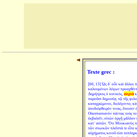
Texte grec :
[66, 13] Ὡς δ´ οὖν καὶ ἄλλοι
καλουμένων λόγων προαχθέντε
Δημήτριος ὁ κυνικός,
συχνὰ
κ
παροῦσι δημοσίᾳ, τῷ τῆς φιλ
καταχρώμενοι, διελέγοντο, κἀ
ὑποδιέφθειρόν τινας, ἔπεισεν
Οὐεσπασιανὸν πάντας τοὺς το
ἐκβαλεῖν, εἰπὼν ὀργῇ μᾶλλον 
κατ´ αὐτῶν. Ὅτι Μουκιανὸς 
τῶν στωικῶν πλεῖστά τε εἶπε 
αὐχήματος κενοῦ εἰσι πεπληρ