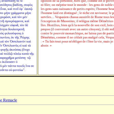
ς ἀνασπάσῃ τό τε
opinion de sa personne, bien que, comme dit le prover
υπόδητος βαδίσῃ, σοφὸς
ni filer; on méprise tout le monde : les gens de noble 
ἶναι, καὶ πνεῖ ἐφ´ ἑαυτῷ
les gens sans naissance de petits esprits; l'homme be
ῦτο μήτε γράμματα μήτε
l'homme laid est distingué ; le riche est ravisseur; le
ερορῶσι, καὶ τὸν μὲν
serviles.... Vespasien chassa aussitôt de Rome tous le
γενῆ σμικρόφρονα, καὶ
l'exception de Musonius; il relégua même Démétrius e
ἰσχρὸν εὐφυᾶ, τὸν δὲ
îles. Hostilius, bien qu'à la nouvelle de son exil, loin
πένητα δουλοπρεπῆ
propos (il conversait avec un autre citoyen), il eût re
τοὺς φιλοσόφους ὁ
contre le pouvoir monarchique, ne laissa pas de parti
σωνίου, ἐκ τῆς Ῥώμης
Démétrius, comme il ne cédait pas malgré cela, Vespa
 καὶ τὸν Ὁστιλιανὸν καὶ
: « Tu fais tout pour m'obliger de t'ôter la vie, mais j
ὲν Ὁστιλιανὸς εἰ καὶ τὰ
aboie. »
 φυγῆς ἀκούσας (ἔτυχε
 καὶ πολλῷ πλείω κατὰ τῆς
παραχρῆμα μετέστη· τῷ
ι ἐκέλευσεν ὁ
ὺ μὲν πάντα ποιεῖς ἵνα σε
τοῦντα οὐ φονεύω".
ppe Remacle