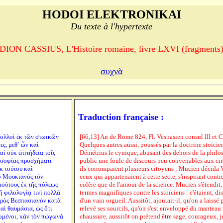
HODOI ELEKTRONIKAI
Du texte à l'hypertexte
DION CASSIUS, L'Histoire romaine, livre LXVI (fragments
συχνὰ
Traduction française :
 πολλοὶ ἐκ τῶν στωικῶν
[66,13] An de Rome 824, Fl. Vespasien consul III et C
ς, μεθ´ ὧν καὶ
Quelques autres aussi, poussés par la doctrine stoïcien
αὶ οὐκ ἐπιτήδεια τοῖς
Démétrius le cynique, abusant des dehors de la philo
οσοφίας προσχήματι
public une foule de discours peu convenables aux circ
κ τούτου καὶ
ils corrompaient plusieurs citoyens ; Mucien décida 
 ὁ Μουκιανὸς τὸν
ceux qui appartenaient à cette secte, s'inspirant contr
ιούτους ἐκ τῆς πόλεως
colère que de l'amour de la science. Mucien s'étendit,
ἢ φιλολογίᾳ τινὶ πολλὰ
termes magnifiques contre les stoïciens : c'étaient, dis
πρὸς Βεσπασιανὸν κατὰ
d'un vain orgueil. Aussitôt, ajoutait-il, qu'on a laissé
καὶ θαυμάσια, ὡς ὅτι
relevé ses sourcils, qu'on s'est enveloppé du manteau
ωμένοι, κἂν τὸν πώγωνά
chaussure, aussitôt on prétend être sage, courageux, j