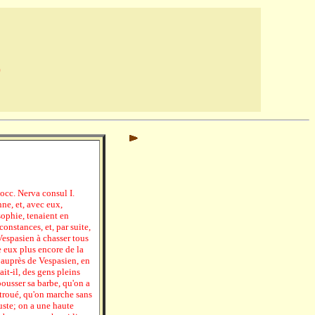
)
occ. Nerva consul I.
ne, et, avec eux,
sophie, tenaient en
onstances, et, par suite,
Vespasien à chasser tous
e eux plus encore de la
 auprès de Vespasien, en
ait-il, des gens pleins
 pousser sa barbe, qu'on a
 troué, qu'on marche sans
uste; on a une haute