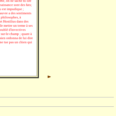
be, on ne sache ni lire
naissance sont des fats;
au est impudique ;
 pauvre a des sentiments
s philosophes, à
t Hostilius dans des
 de mettre un terme à ses
doublé d'invectives
r sur-le-champ ; quant à
sien ordonna de lui dire
e ne tue pas un chien qui