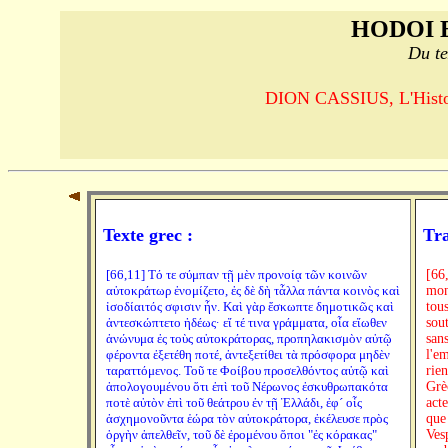
HODOI 
Du te
DION CASSIUS, L'Histoi
Texte grec :
Tra
[66,11] Τό τε σύμπαν τῇ μὲν προνοίᾳ τῶν κοινῶν
[66,
αὐτοκράτωρ ἐνομίζετο, ἐς δὲ δὴ τἆλλα πάντα κοινὸς καὶ
mon
ἰσοδίαιτός σφισιν ἦν. Καὶ γὰρ ἔσκωπτε δημοτικῶς καὶ
tou
ἀντεσκώπτετο ἡδέως· εἴ τέ τινα γράμματα, οἷα εἴωθεν
sout
ἀνώνυμα ἐς τοὺς αὐτοκράτορας, προπηλακισμὸν αὐτῷ
san
φέροντα ἐξετέθη ποτέ, ἀντεξετίθει τὰ πρόσφορα μηδὲν
l'e
ταραττόμενος. Τοῦ τε Φοίβου προσελθόντος αὐτῷ καὶ
rien
ἀπολογουμένου ὅτι ἐπὶ τοῦ Νέρωνος ἐσκυθρωπακότα
Grè
ποτὲ αὐτὸν ἐπὶ τοῦ θεάτρου ἐν τῇ Ἑλλάδι, ἐφ´ οἷς
acte
ἀσχημονοῦντα ἑώρα τὸν αὐτοκράτορα, ἐκέλευσε πρὸς
que
ὀργὴν ἀπελθεῖν, τοῦ δὲ ἐρομένου ὅποι "ἐς κόρακας"
Ves