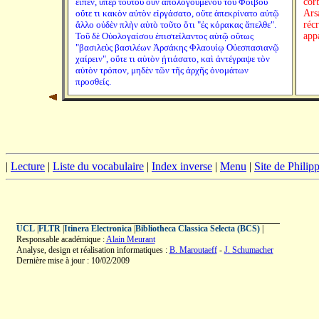
εἶπεν, ὑπὲρ τούτου οὖν ἀπολογουμένου τοῦ Φοίβου
cor
οὔτε τι κακὸν αὐτὸν εἰργάσατο, οὔτε ἀπεκρίνατο αὐτῷ
Arsa
ἄλλο οὐδὲν πλὴν αὐτὸ τοῦτο ὅτι "ἐς κόρακας ἄπελθε".
réc
Τοῦ δὲ Οὐολογαίσου ἐπιστείλαντος αὐτῷ οὕτως
app
"βασιλεὺς βασιλέων Ἀρσάκης Φλαουίῳ Οὐεσπασιανῷ
χαίρειν", οὔτε τι αὐτὸν ᾐτιάσατο, καὶ ἀντέγραψε τὸν
αὐτὸν τρόπον, μηδὲν τῶν τῆς ἀρχῆς ὀνομάτων
προσθείς.
|
Lecture
|
Liste du vocabulaire
|
Index inverse
|
Menu
|
Site de Phili
UCL
|
FLTR
|
Itinera Electronica
|
Bibliotheca Classica Selecta (BCS)
|
Responsable académique :
Alain Meurant
Analyse, design et réalisation informatiques :
B. Maroutaeff
-
J. Schumacher
Dernière mise à jour : 10/02/2009