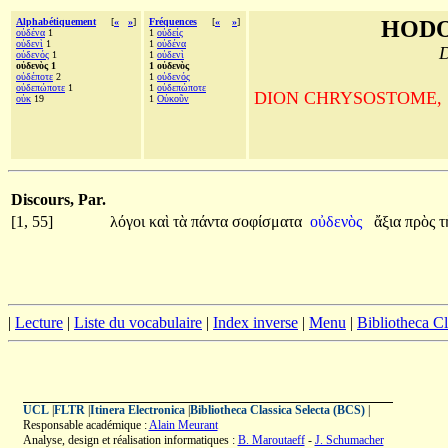
Alphabétiquement
[
«
»
]
Fréquences
[
«
»
]
HODO
οὐδένα
1
1
οὐδείς
οὐδενὶ
1
1
οὐδένα
D
οὐδενός
1
1
οὐδενὶ
οὐδενὸς 1
1 οὐδενὸς
οὐδέποτε
2
1
οὐδενός
οὐδεπώποτε
1
1
οὐδεπώποτε
DION CHRYSOSTOME, Sur la
οὐκ
19
1
Οὐκοῦν
Discours, Par.
[1, 55]
λόγοι
καὶ
τὰ
πάντα
σοφίσματα
οὐδενὸς
ἄξια
πρὸς
τ
|
Lecture
|
Liste du vocabulaire
|
Index inverse
|
Menu
|
Bibliotheca C
UCL
|
FLTR
|
Itinera Electronica
|
Bibliotheca Classica Selecta (BCS)
|
Responsable académique :
Alain Meurant
Analyse, design et réalisation informatiques :
B. Maroutaeff
-
J. Schumacher