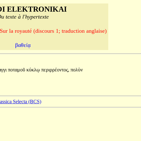
I ELEKTRONIKAI
u texte à l'hypertexte
 royauté (discours 1; traduction anglaise)
βαθείᾳ
αγγι
ποταμοῦ
κύκλῳ
περιρρέοντος,
πολὺν
lassica Selecta (BCS)