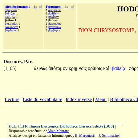
Alphabétiquement
[
«
»
]
Fréquences
[
«
»
]
HODO
ἁψόμενον
1
1
ἁψόμενον
βαδίζειν
1
1
βαδίζειν
D
βαδίζων
1
1
βαδίζων
βαθείᾳ 1
1 βαθείᾳ
βακτηρίας
1
1
βακτηρίας
βαναύσων
1
1
βαναύσων
DION CHRYSOSTOME, Sur la
βάρβαροι
1
1
βάρβαροι
Discours, Par.
[1, 65]
δεινῶς
ἀπότομον
κρημνοῖς
ὀρθίοις
καὶ
βαθείᾳ
φάρ
|
Lecture
|
Liste du vocabulaire
|
Index inverse
|
Menu
|
Bibliotheca C
UCL
|
FLTR
|
Itinera Electronica
|
Bibliotheca Classica Selecta (BCS)
|
Responsable académique :
Alain Meurant
Analyse, design et réalisation informatiques :
B. Maroutaeff
-
J. Schumacher