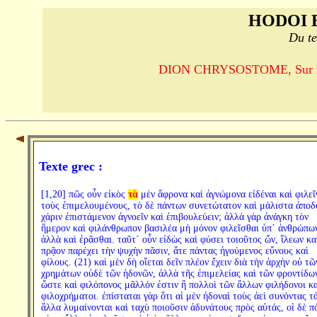
HODOI 
Du te
DION CHRYSOSTOME, Sur la ro
Texte grec :
[1,20] πῶς οὖν εἰκὸς
τὰ
μὲν ἄφρονα καὶ ἀγνώμονα εἰδέναι καὶ φιλεῖ
τοὺς ἐπιμελουμένους, τὸ δὲ πάντων συνετώτατον καὶ μάλιστα ἀποδ
χάριν ἐπιστάμενον ἀγνοεῖν καὶ ἐπιβουλεύειν; ἀλλὰ γὰρ ἀνάγκη τὸν
ἥμερον καὶ φιλάνθρωπον βασιλέα μὴ μόνον φιλεῖσθαι ὑπ´ ἀνθρώπω
ἀλλὰ καὶ ἐρᾶσθαι. ταῦτ´ οὖν εἰδὼς καὶ φύσει τοιοῦτος ὤν, ἵλεων κα
πρᾷον παρέχει τὴν ψυχὴν πᾶσιν, ἅτε πάντας ἡγούμενος εὔνους καὶ
φίλους. (21) καὶ μὲν δὴ οἴεται δεῖν πλέον ἔχειν διὰ τὴν ἀρχὴν οὐ τῶ
χρημάτων οὐδὲ τῶν ἡδονῶν, ἀλλὰ τῆς ἐπιμελείας καὶ τῶν φροντίδω
ὥστε καὶ φιλόπονος μᾶλλόν ἐστιν ἢ πολλοὶ τῶν ἄλλων φιλήδονοι κα
φιλοχρήματοι. ἐπίσταται γὰρ ὅτι αἱ μὲν ἡδοναὶ τοὺς ἀεὶ συνόντας τά
ἄλλα λυμαίνονται καὶ ταχὺ ποιοῦσιν ἀδυνάτους πρὸς αὑτάς, οἱ δὲ π