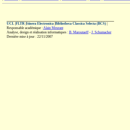
UCL
|
FLTR
|
Itinera Electronica
|
Bibliotheca Classica Selecta (BCS)
|
Responsable académique :
Alain Meurant
Analyse, design et réalisation informatiques :
B. Maroutaeff
-
J. Schumacher
Dernière mise à jour : 22/11/2007