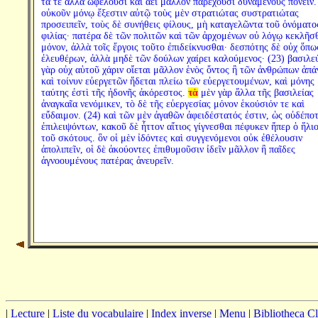
τά τε ἄλλα ὠφελοῦσι καὶ ἀεὶ μᾶλλον παρέχουσι δυναμένους πονεῖν.
οὐκοῦν μόνῳ ἔξεστιν αὐτῷ τοὺς μὲν στρατιώτας συστρατιώτας
προσειπεῖν, τοὺς δὲ συνήθεις φίλους, μὴ καταγελῶντα τοῦ ὀνόματο
φιλίας· πατέρα δὲ τῶν πολιτῶν καὶ τῶν ἀρχομένων οὐ λόγῳ κεκλῆσ
μόνον, ἀλλὰ τοῖς ἔργοις τοῦτο ἐπιδείκνυσθαι· δεσπότης δὲ οὐχ ὅπω
ἐλευθέρων, ἀλλὰ μηδὲ τῶν δούλων χαίρει καλούμενος· (23) βασιλεύ
γὰρ οὐχ αὑτοῦ χάριν οἴεται μᾶλλον ἑνὸς ὄντος ἢ τῶν ἀνθρώπων ἁπά
καὶ τοίνυν εὐεργετῶν ἥδεται πλείω τῶν εὐεργετουμένων, καὶ μόνης
ταύτης ἐστὶ τῆς ἡδονῆς ἀκόρεστος.
τὰ
μὲν γὰρ ἄλλα τῆς βασιλείας
ἀναγκαῖα νενόμικεν, τὸ δὲ τῆς εὐεργεσίας μόνον ἑκούσιόν τε καὶ
εὔδαιμον. (24) καὶ τῶν μὲν ἀγαθῶν ἀφειδέστατός ἐστιν, ὡς οὐδέπο
ἐπιλειψόντων, κακοῦ δὲ ἧττον αἴτιος γίγνεσθαι πέφυκεν ἤπερ ὁ ἥλι
τοῦ σκότους. ὃν οἱ μὲν ἰδόντες καὶ συγγενόμενοι οὐκ ἐθέλουσιν
ἀπολιπεῖν, οἱ δὲ ἀκούοντες ἐπιθυμοῦσιν ἰδεῖν μᾶλλον ἢ παῖδες
ἀγνοουμένους πατέρας ἀνευρεῖν.
|
Lecture
|
Liste du vocabulaire
|
Index inverse
|
Menu
|
Bibliotheca C