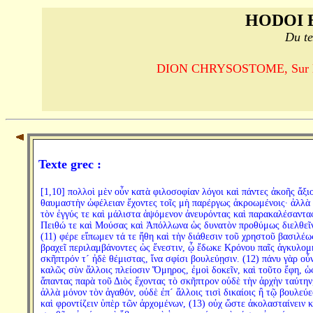
HODOI 
Du te
DION CHRYSOSTOME, Sur la ro
Texte grec :
[1,10] πολλοὶ μὲν οὖν κατὰ φιλοσοφίαν λόγοι καὶ πάντες ἀκοῆς ἄξιο
θαυμαστὴν ὠφέλειαν ἔχοντες τοῖς μὴ παρέργως ἀκροωμένοις· ἀλλὰ 
τὸν ἐγγύς τε καὶ μάλιστα ἁψόμενον ἀνευρόντας καὶ παρακαλέσαντα
Πειθώ τε καὶ Μούσας καὶ Ἀπόλλωνα ὡς δυνατὸν προθύμως διελθεῖ
(11) φέρε εἴπωμεν τά τε ἤθη καὶ τὴν διάθεσιν τοῦ χρηστοῦ βασιλέως
βραχεῖ περιλαμβάνοντες ὡς ἔνεστιν, ᾧ ἔδωκε Κρόνου παῖς ἀγκυλο
σκῆπτρόν τ´ ἠδὲ θέμιστας, ἵνα σφίσι βουλεύῃσιν. (12) πάνυ γὰρ οὖ
καλῶς σὺν ἄλλοις πλείοσιν Ὅμηρος, ἐμοὶ δοκεῖν, καὶ τοῦτο ἔφη, ὡ
ἅπαντας παρὰ τοῦ Διὸς ἔχοντας τὸ σκῆπτρον οὐδὲ τὴν ἀρχὴν ταύτην
ἀλλὰ μόνον τὸν ἀγαθόν, οὐδὲ ἐπ´ ἄλλοις τισὶ δικαίοις ἢ τῷ βουλεύ
καὶ φροντίζειν ὑπὲρ τῶν ἀρχομένων, (13) οὐχ ὥστε ἀκολασταίνειν κ