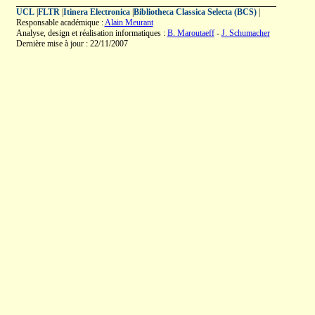
UCL
|
FLTR
|
Itinera Electronica
|
Bibliotheca Classica Selecta (BCS)
|
Responsable académique :
Alain Meurant
Analyse, design et réalisation informatiques :
B. Maroutaeff
-
J. Schumacher
Dernière mise à jour : 22/11/2007