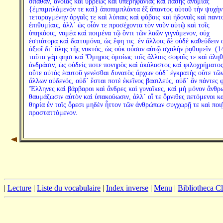
σπαθᾶν, ἀνοίας καὶ ὕβρεως καὶ ὑπερηφανίας καὶ πάσης ἀνομίας
{ἐμπιμπλάμενόν τε καὶ} ἀποπιμπλάντα ἐξ ἅπαντος αὑτοῦ τὴν ψυχὴν
τεταραγμένην ὀργαῖς τε καὶ λύπαις καὶ φόβοις καὶ ἡδοναῖς καὶ παντο
ἐπιθυμίαις, ἀλλ´ ὡς οἷόν τε προσέχοντα τὸν νοῦν αὑτῷ καὶ τοῖς
ὑπηκόοις, νομέα καὶ ποιμένα τῷ ὄντι τῶν λαῶν γιγνόμενον, οὐχ
ἑστιάτορα καὶ δαιτυμόνα, ὡς ἔφη τις. ἐν ἄλλοις δὲ οὐδὲ καθεύδειν 
ἀξιοῖ δι´ ὅλης τῆς νυκτός, ὡς οὐκ οὖσαν αὐτῷ σχολὴν ῥᾳθυμεῖν. (1
ταῦτα γάρ φησι καὶ Ὅμηρος ὁμοίως τοῖς ἄλλοις σοφοῖς τε καὶ ἀληθ
ἀνδράσιν, ὡς οὐδείς ποτε πονηρὸς καὶ ἀκόλαστος καὶ φιλοχρήματο
οὔτε αὐτὸς ἑαυτοῦ γενέσθαι δυνατὸς ἄρχων οὐδ´ ἐγκρατὴς οὔτε τῶ
ἄλλων οὐδενός, οὐδ´ ἔσται ποτὲ ἐκεῖνος βασιλεύς, οὐδ´ ἂν πάντες 
Ἕλληνες καὶ βάρβαροι καὶ ἄνδρες καὶ γυναῖκες, καὶ μὴ μόνον ἄνθρ
θαυμάζωσιν αὐτὸν καὶ ὑπακούωσιν, ἀλλ´ οἵ τε ὄρνιθες πετόμενοι κα
θηρία ἐν τοῖς ὄρεσι μηδὲν ἧττον τῶν ἀνθρώπων συγχωρῇ τε καὶ ποι
προσταττόμενον.
|
Lecture
|
Liste du vocabulaire
|
Index inverse
|
Menu
|
Bibliotheca C