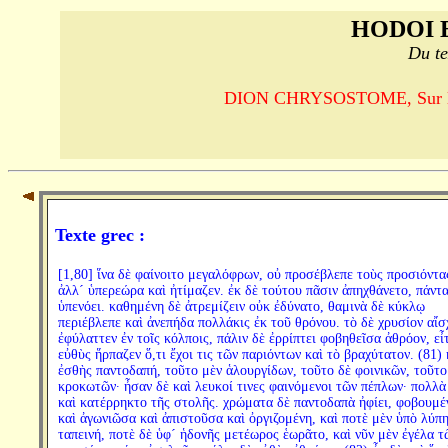
HODOI 
Du te
DION CHRYSOSTOME, Sur la ro
Texte grec :
[1,80] ἵνα δὲ φαίνοιτο μεγαλόφρων, οὐ προσέβλεπε τοὺς προσιόντα
ἀλλ´ ὑπερεώρα καὶ ἠτίμαζεν. ἐκ δὲ τούτου πᾶσιν ἀπηχθάνετο, πάντα
ὑπενόει. καθημένη δὲ ἀτρεμίζειν οὐκ ἐδύνατο, θαμινὰ δὲ κύκλῳ
περιέβλεπε καὶ ἀνεπήδα πολλάκις ἐκ τοῦ θρόνου. τὸ δὲ χρυσίον αἴσ
ἐφύλαττεν ἐν τοῖς κόλποις, πάλιν δὲ ἐρρίπτει φοβηθεῖσα ἀθρόον, εἶ
εὐθὺς ἥρπαζεν ὅ,τι ἔχοι τις τῶν παριόντων καὶ τὸ βραχύτατον. (81) 
ἐσθὴς παντοδαπή, τοῦτο μὲν ἁλουργίδων, τοῦτο δὲ φοινικῶν, τοῦτο
κροκωτῶν· ἦσαν δὲ καὶ λευκοί τινες φαινόμενοι τῶν πέπλων· πολλὰ
καὶ κατέρρηκτο τῆς στολῆς. χρώματα δὲ παντοδαπὰ ἠφίει, φοβουμέ
καὶ ἀγωνιῶσα καὶ ἀπιστοῦσα καὶ ὀργιζομένη, καὶ ποτὲ μὲν ὑπὸ λύπ
ταπεινή, ποτὲ δὲ ὑφ´ ἡδονῆς μετέωρος ἑωρᾶτο, καὶ νῦν μὲν ἐγέλα τ