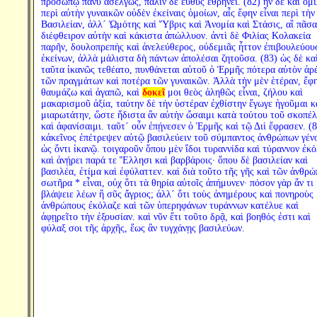
προσώπῳ πάνυ ἀσελγῶς, πάλιν δὲ εὐθὺς ἐθρήνει. (82) ἦν δὲ καὶ ὅμ
περὶ αὐτὴν γυναικῶν οὐδὲν ἐκείναις ὁμοίων, αἷς ἔφην εἶναι περὶ τὴν
Βασιλείαν, ἀλλ´ Ὠμότης καὶ Ὕβρις καὶ Ἀνομία καὶ Στάσις, αἳ πᾶσα
διέφθειρον αὐτὴν καὶ κάκιστα ἀπώλλυον. ἀντὶ δὲ Φιλίας Κολακεία
παρῆν, δουλοπρεπὴς καὶ ἀνελεύθερος, οὐδεμιᾶς ἧττον ἐπιβουλεύου
ἐκείνων, ἀλλὰ μάλιστα δὴ πάντων ἀπολέσαι ζητοῦσα. (83) ὡς δὲ κα
ταῦτα ἱκανῶς τεθέατο, πυνθάνεται αὐτοῦ ὁ Ἑρμῆς πότερα αὐτὸν ἀρ
τῶν πραγμάτων καὶ ποτέρα τῶν γυναικῶν. Ἀλλὰ τὴν μὲν ἑτέραν, ἔφη
θαυμάζω καὶ ἀγαπῶ, καὶ
δοκεῖ
μοι θεὸς ἀληθῶς εἶναι, ζήλου καὶ
μακαρισμοῦ ἀξία, ταύτην δὲ τὴν ὑστέραν ἐχθίστην ἔγωγε ἡγοῦμαι κ
μιαρωτάτην, ὥστε ἥδιστα ἂν αὐτὴν ὤσαιμι κατὰ τούτου τοῦ σκοπέ
καὶ ἀφανίσαιμι. ταῦτ´ οὖν ἐπῄνεσεν ὁ Ἑρμῆς καὶ τῷ Διὶ ἔφρασεν. (8
κἀκεῖνος ἐπέτρεψεν αὐτῷ βασιλεύειν τοῦ σύμπαντος ἀνθρώπων γέν
ὡς ὄντι ἱκανῷ. τοιγαροῦν ὅπου μὲν ἴδοι τυραννίδα καὶ τύραννον ἐκ
καὶ ἀνῄρει παρά τε Ἕλλησι καὶ βαρβάροις· ὅπου δὲ βασιλείαν καὶ
βασιλέα, ἐτίμα καὶ ἐφύλαττεν. καὶ διὰ τοῦτο τῆς γῆς καὶ τῶν ἀνθρ
σωτῆρα * εἶναι, οὐχ ὅτι τὰ θηρία αὐτοῖς ἀπήμυνεν· πόσον γὰρ ἄν τι 
βλάψειε λέων ἢ σῦς ἄγριος; ἀλλ´ ὅτι τοὺς ἀνημέρους καὶ πονηροὺς
ἀνθρώπους ἐκόλαζε καὶ τῶν ὑπερηφάνων τυράννων κατέλυε καὶ
ἀφῃρεῖτο τὴν ἐξουσίαν. καὶ νῦν ἔτι τοῦτο δρᾷ, καὶ βοηθός ἐστι καὶ
φύλαξ σοι τῆς ἀρχῆς, ἕως ἂν τυγχάνῃς βασιλεύων.