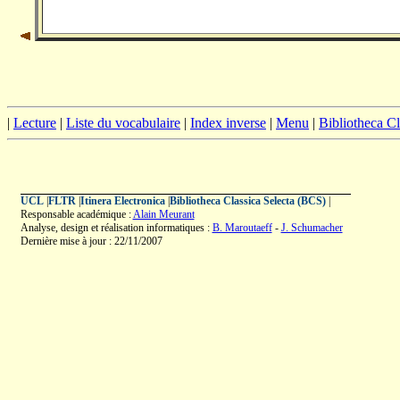
|
Lecture
|
Liste du vocabulaire
|
Index inverse
|
Menu
|
Bibliotheca C
UCL
|
FLTR
|
Itinera Electronica
|
Bibliotheca Classica Selecta (BCS)
|
Responsable académique :
Alain Meurant
Analyse, design et réalisation informatiques :
B. Maroutaeff
-
J. Schumacher
Dernière mise à jour : 22/11/2007