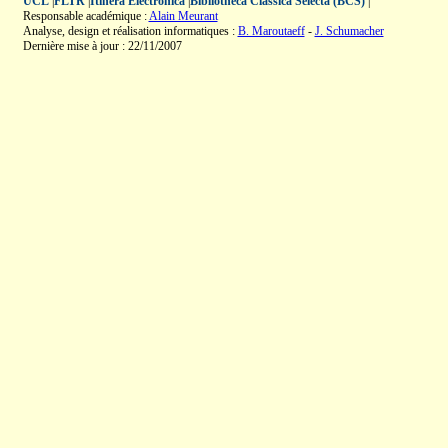
UCL
|
FLTR
|
Itinera Electronica
|
Bibliotheca Classica Selecta (BCS)
|
Responsable académique :
Alain Meurant
Analyse, design et réalisation informatiques :
B. Maroutaeff
-
J. Schumacher
Dernière mise à jour : 22/11/2007