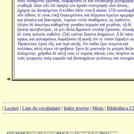
οὐδὲ δυνάμενος ἐρέσθαι, διαμαρτάνω τε καὶ ἐπλανώμην μεσημβρίᾳ
σταθερᾷ. ἰδὼν οὖν ἐπὶ ὑψηλῷ τινι δρυῶν συστροφὴν οἷον ἄλσος,
ᾠχόμην ὡς ἀποψόμενος ἐντεῦθεν ὁδόν τινα ἢ οἰκίαν. (53) καταλαμ
οὖν λίθους τέ τινας εἰκῇ ξυγκειμένους καὶ δέρματα ἱερείων κρεμάμ
καὶ ῥόπαλα καὶ βακτηρίας, νομέων τινῶν ἀναθήματα, ὡς ἐφαίνετο,
ὀλίγον δὲ ἀπωτέρω καθημένην γυναῖκα ἰσχυρὰν καὶ μεγάλην, τῇ δὲ
ἡλικίᾳ πρεσβυτέραν, τὰ μὲν ἄλλα ἄγροικον στολὴν ἔχουσαν, πλοκά
δέ τινας πολιοὺς καθεῖτο. (54) ταύτην ἕκαστα ἀνηρώτων. ἣ δὲ πάνυ
πρᾴως καὶ φιλοφρόνως δωρίζουσα τῇ φωνῇ τόν τε τόπον ἔφραζεν ὡ
Ἡρακλέους ἱερὸς εἴη, καὶ περὶ αὑτῆς, ὅτι παῖδα ἔχοι ποιμένα καὶ
πολλάκις αὐτὴ νέμοι τὰ πρόβατα· ἔχειν δὲ μαντικὴν ἐκ μητρὸς θεῶν
δεδομένην, χρῆσθαι δὲ αὐτῇ τούς τε νομέας πάντας τοὺς πλησίον κ
τοὺς γεωργοὺς ὑπὲρ καρπῶν καὶ βοσκημάτων γενέσεως καὶ σωτηρία
|
Lecture
|
Liste du vocabulaire
|
Index inverse
|
Menu
|
Bibliotheca C