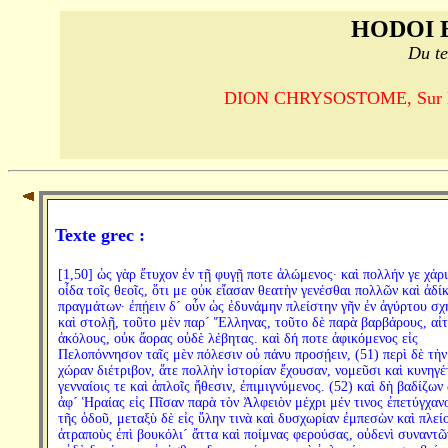
HODOI 
Du te
DION CHRYSOSTOME, Sur la ro
Texte grec :
[1,50] ὡς γὰρ ἔτυχον ἐν τῇ φυγῇ ποτε ἀλώμενος· καὶ πολλήν γε χάρι
οἶδα τοῖς θεοῖς, ὅτι με οὐκ εἴασαν θεατὴν γενέσθαι πολλῶν καὶ ἀδί
πραγμάτων· ἐπῄειν δ´ οὖν ὡς ἐδυνάμην πλείστην γῆν ἐν ἀγύρτου σχ
καὶ στολῇ, τοῦτο μὲν παρ´ Ἕλληνας, τοῦτο δὲ παρὰ βαρβάρους, αἰτ
ἀκόλους, οὐκ ἄορας οὐδὲ λέβητας. καὶ δή ποτε ἀφικόμενος εἰς
Πελοπόννησον ταῖς μὲν πόλεσιν οὐ πάνυ προσῄειν, (51) περὶ δὲ τὴν
χώραν διέτριβον, ἅτε πολλὴν ἱστορίαν ἔχουσαν, νομεῦσι καὶ κυνηγέ
γενναίοις τε καὶ ἁπλοῖς ἤθεσιν, ἐπιμιγνύμενος. (52) καὶ δὴ βαδίζων
ἀφ´ Ἡραίας εἰς Πῖσαν παρὰ τὸν Ἀλφειὸν μέχρι μέν τινος ἐπετύγχαν
τῆς ὁδοῦ, μεταξὺ δὲ εἰς ὕλην τινὰ καὶ δυσχωρίαν ἐμπεσὼν καὶ πλεί
ἀτραποὺς ἐπὶ βουκόλι´ ἄττα καὶ ποίμνας φερούσας, οὐδενὶ συναντῶ