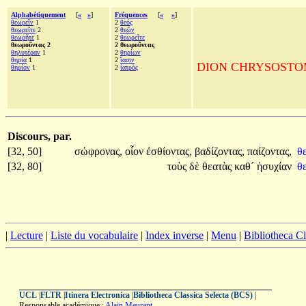
Alphabétiquement
[
«
»
]
Fréquences
[
«
»
]
θεωρεῖν
1
2
θεός
θεωρεῖτε
2
2
θεῶν
θεωρῆτε
1
2
θεωρεῖτε
θεωροῦντας 2
2 θεωροῦντας
θηλυτέραν
1
2
θηρίων
θηρία
1
2
ἴασιν
DION CHRYSOSTOME, A
θηρίον
1
2
ἰατρὸς
Discours, par.
[32, 50]
σώφρονας,
οἷον
ἐσθίοντας,
βαδίζοντας,
παίζοντας,
θ
[32, 80]
τοὺς
δὲ
θεατὰς
καθ´
ἡσυχίαν
θ
|
Lecture
|
Liste du vocabulaire
|
Index inverse
|
Menu
|
Bibliotheca C
UCL
|
FLTR
|
Itinera Electronica
|
Bibliotheca Classica Selecta (BCS)
|
Responsable académique :
Alain Meurant