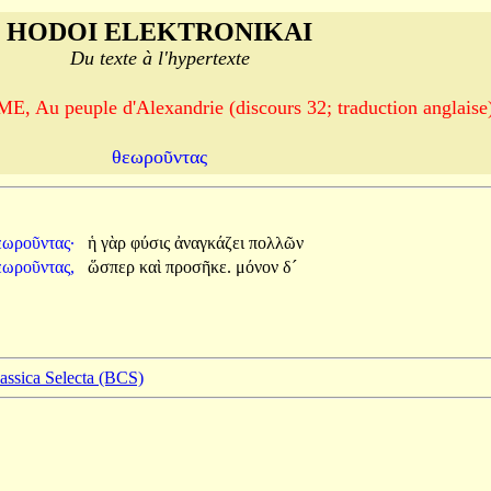
HODOI ELEKTRONIKAI
Du texte à l'hypertexte
u peuple d'Alexandrie (discours 32; traduction anglaise
θεωροῦντας
εωροῦντας·
ἡ
γὰρ
φύσις
ἀναγκάζει
πολλῶν
εωροῦντας,
ὥσπερ
καὶ
προσῆκε.
μόνον
δ´
lassica Selecta (BCS)