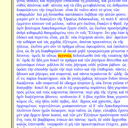
γένος ἀναιδὲς καὶ περίεργον ἐπιθέσθαι τῇ μουσικῇ, καὶ μελετᾶν τότ
εὐθὺς ἀπιόντας καθ´ αὑτοὺς καὶ τὰ εἴδη μεταβαλόντας εἰς ἀνθρώπο
διαφυλάττειν τὴν ἐπιμέλειαν. εἶναι δὲ τοῦτο αὐτὸ τὸ γένος τῶν
κιθαρῳδῶν· διὸ μὴ δύνασθαι παντάπασιν ἐκβῆναι τὴν αὑτῶν φύσιν,
μικρὸν μέν τι διασῴζειν τῆς Ὀρφέως διδασκαλίας, τὸ πολὺ δ´ αὐτο
ἐμμένειν κύνειον τοῦ μέλους. ταῦτα μὲν ἐκεῖνος ἔπαιζεν ὁ Φρύξ. ἐγ
ὑμῖν βούλομαι Λακεδαιμονίων ἔργον εἰπεῖν, ὡς ἐκεῖνοι προσηνέχθη
ἀνδρὶ κιθαρῳδῷ θαυμαζομένῳ τότε ἐν τοῖς Ἕλλησιν. ὅτι γὰρ λίαν ἡ
ἐδόκει καὶ περιττὸς εἶναι, μὰ Δί´ οὐκ ἐτίμησαν αὐτόν, ἀλλ´ ἀφείλον
τὴν κιθάραν καὶ τὰς χορδὰς ἐξέτεμον, ἀπιέναι προειπόντες ἐκ τῆς
πόλεως. ἐκεῖνοι μὲν οὖν τὸ πρᾶγμα οὕτως ὑφεωρῶντο, καὶ ἐφύλαττ
ὦτα, ὡς ἂν μὴ διαφθαρῶσιν αἱ ἀκοαὶ μηδὲ τρυφερώτεραι γένωνται 
δέοντος· ὑμεῖς δὲ οὕτως
ἀγεννῶς
δεδούλωσθε ὑπὸ τῆς τοιαύτης ἡδ
δι´ ὑμᾶς δὲ ἤδη μοι δοκεῖ τὸ πρᾶγμα καὶ τῶν ῥητόρων ἅπτεσθαι καὶ
φιλοσόφων ἐνίων· μᾶλλον δὲ τοὺς ῥήτορας οὐδὲ γνῶναι ῥᾴδιον. ὡς 
ὁρῶσι τὴν σπουδὴν ὑμῶν τὴν περὶ τοῦτο καὶ τὴν ἐπιθυμίαν, πάντες 
ᾄδουσι καὶ ῥήτορες καὶ σοφισταί, καὶ πάντα περαίνεται δι´ ᾠδῆς· ὥ
εἴ τις παρίοι δικαστήριον, οὐκ ἂν γνοίη ῥᾳδίως πότερον ἔνδον πίνου
δικάζονται· κἂν σοφιστοῦ δὲ οἴκημα πλησίον ᾖ, οὐκ ἔσται γνῶναι τ
διατριβήν. δοκεῖ δέ μοι, καὶ ἐν τῷ γυμνασίῳ πορϊόντες ἤδη γυμνάσ
πρὸς μέλος καὶ τοὺς κάμνοντας ἰάσονται. περὶ γὰρ τῆς τέχνης καὶ ν
ἡμῖν διαλέγονται ᾄδοντες. κινδυνεύει δ´ ὁ βίος σχεδὸν ἅπας γεγονέν
κῶμος εἷς, οὐχ ἡδὺς οὐδὲ πρᾷος, ἀλλ´ ἄγριος καὶ χαλεπός, ἅμα
ὀρχουμένων, τερετιζόντων, μιαιφονούντων. οἱ δ´ οὖν Λακεδαιμόνιο
πλεῖστον ὅσον ὑμῶν διέφερον, περὶ ταῦτα, ὡς ἔφην, εὐλαβῶς ἔχοντε
μὲν γὰρ ἄρχειν ἦσαν ἱκανοί, καὶ τῶν μὲν Ἑλλήνων προέστησαν πολ
ἔτη, τοὺς δὲ βαρβάρους ἐνίκων ἀεὶ πάντας· ὑμεῖς δὲ οὐδὲ ἄρχεσθαι
καλῶς ἐπίστασθε. τοιγαροῦν εἰ μὴ τῶν προεστηκότων ἐτύχετε, χαλ