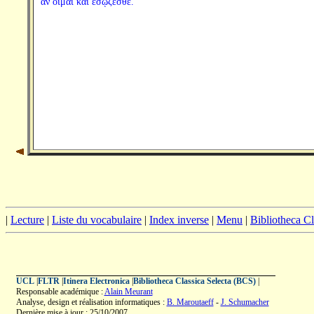
ἂν οἶμαι καὶ ἐσῴζεσθε.
|
Lecture
|
Liste du vocabulaire
|
Index inverse
|
Menu
|
Bibliotheca C
UCL
|
FLTR
|
Itinera Electronica
|
Bibliotheca Classica Selecta (BCS)
|
Responsable académique :
Alain Meurant
Analyse, design et réalisation informatiques :
B. Maroutaeff
-
J. Schumacher
Dernière mise à jour : 25/10/2007