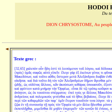
HODOI 
Du te
DION CHRYSOSTOME, Au peuple d'Al
Texte grec :
[32,65] χαλεπὸν οὖν ἤδη ἐστὶ τὸ λειπόμενον τοῦ λόγου, καὶ δέδοικ
〈πρὸς〉 ὑμᾶς σαφῶς αὐτὸ εἰπεῖν. ἔλεγε γὰρ ἐξ ἐκείνων γένος τι φῦνα
Μακεδόνων, καὶ τοῦτο αὖθις ὕστερον μετὰ Ἀλεξάνδρου διαβὰν ἐνθ
οἰκῆσαι. καὶ διὰ τοῦτο δὴ τὸν τῶν Ἀλεξανδρέων δῆμον ἄγεσθαι μὲν
ᾠδῆς, ὡς οὐδένας ἄλλους, κἂν ἀκούσωσι κιθάρας ὁποιασοῦν, ἐξεστ
καὶ φρίττειν κατὰ μνήμην τὴν Ὀρφέως. εἶναι δὲ τῷ τρόπῳ κοῦφον κ
ἀνόητον, ὡς ἐκ τοιούτου σπέρματος· ἐπεὶ τούς γε ἄλλους Μακεδόν
ἀνδρείους καὶ πολεμικοὺς γενέσθαι καὶ τὸ ἦθος βεβαίους. ἔλεγε δὲ 
περὶ τῶν κιθαρῳδῶν τῶν παρ´ ὑμῖν ἕτερον τοιοῦτόν τινα λόγον. τὰ 
ζῷα ἐν τῇ συνουσίᾳ τῇ πρὸς τὸν Ὀρφέα τὰ μὲν ἄλλα ἥδεσθαι μόνον
ἐκπεπλῆχθαι, μιμεῖσθαι δὲ μηδὲν ἐπιχειρεῖν· τῶν κυνῶν δὲ ἐνίους, ο