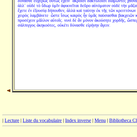
δύνασθε εὐχερῶς οὕτως ἔχειν ‘ἄκροισι δακτύλοισι διαμῶντες χθόνα
ἀλλ´ οὐδὲ τὸ ὕδωρ ὑμῖν ἀφικνεῖται δεῦρο αὐτόματον οὐδὲ τὴν μᾶζα
ἔχετε ἐν ἐξουσίᾳ δήπουθεν, ἀλλὰ καὶ ταύτην ἐκ τῆς τῶν κρειττόνων
χειρὸς λαμβάνετε· ὥστε ἴσως καιρὸς ἦν ὑμᾶς παύσασθαι βακχειῶν 
προσέχειν μᾶλλον αὑτοῖς. νυνὶ δὲ ἂν μόνον ἀκούσητε χορδῆς, ὥσπε
σάλπιγγος ἀκηκοότες, οὐκέτι δύνασθε εἰρήνην ἄγειν.
|
Lecture
|
Liste du vocabulaire
|
Index inverse
|
Menu
|
Bibliotheca C