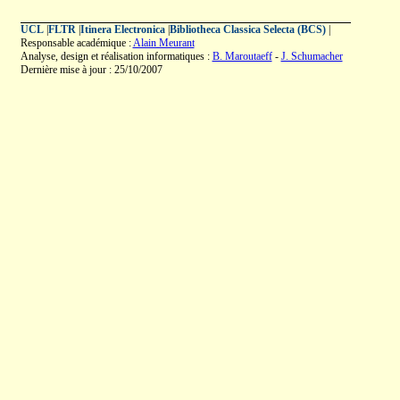
UCL
|
FLTR
|
Itinera Electronica
|
Bibliotheca Classica Selecta (BCS)
|
Responsable académique :
Alain Meurant
Analyse, design et réalisation informatiques :
B. Maroutaeff
-
J. Schumacher
Dernière mise à jour : 25/10/2007