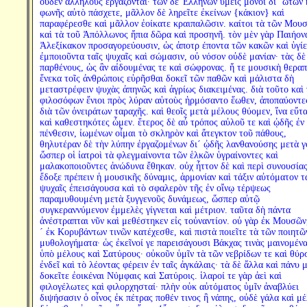
οὐδὲν ἀλλήλους ἐργάζονται· τῶν δὲ Ἑλλήνων ὑμεῖς μόνοι δι´ ὤτων 
φωνῆς αὐτὸ πάσχετε, μᾶλλον δὲ ληρεῖτε ἐκείνων {κάκιον} καὶ
παραφέρεσθε καὶ μᾶλλον ἐοίκατε κραιπαλῶσιν. καίτοι τὰ τῶν Μου
καὶ τὰ τοῦ Ἀπόλλωνος ἤπια δῶρα καὶ προσηνῆ. τὸν μὲν γὰρ Παιήον
Ἀλεξίκακον προσαγορεύουσιν, ὡς ἀποτρ έποντα τῶν κακῶν καὶ ὑγίε
ἐμποιοῦντα ταῖς ψυχαῖς καὶ σώμασιν, οὐ νόσον οὐδὲ μανίαν· τὰς δὲ
παρθένους, ὡς ἂν αἰδουμένας τε καὶ σώφρονας. ἥ τε μουσικὴ θεραπ
ἕνεκα τοῖς ἀνθρώποις εὑρῆσθαι δοκεῖ τῶν παθῶν καὶ μάλιστα δὴ
μεταστρέφειν ψυχὰς ἀπηνῶς καὶ ἀγρίως διακειμένας. διὰ τοῦτο καὶ
φιλοσόφων ἔνιοι πρὸς λύραν αὑτοὺς ἡρμόσαντο ἕωθεν, ἀποπαύοντε
διὰ τῶν ὀνειράτων ταραχῆς. καὶ θεοῖς μετὰ μέλους θύομεν, ἵνα εὔτ
καὶ καθεστηκότες ὦμεν. ἕτερος δὲ αὖ τρόπος αὐλοῦ τε καὶ ᾠδῆς ἐν
πένθεσιν, ἰωμένων οἶμαι τὸ σκληρὸν καὶ ἄτεγκτον τοῦ πάθους,
θηλυτέραν δὲ τὴν λύπην ἐργαζομένων δι´ ᾠδῆς λανθανούσης μετὰ γ
ὥσπερ οἱ ἰατροὶ τὰ φλεγμαίνοντα τῶν ἑλκῶν ὑγραίνοντες καὶ
μαλακοποιοῦντες ἀνώδυνα ἔθηκαν. οὐχ ἧττον δὲ καὶ περὶ συνουσία
ἔδοξε πρέπειν ἡ μουσικῆς δύναμις, ἁρμονίαν καὶ τάξιν αὐτόματον τ
ψυχαῖς ἐπεισάγουσα καὶ τὸ σφαλερὸν τῆς ἐν οἴνῳ τέρψεως
παραμυθουμένη μετὰ ξυγγενοῦς δυνάμεως, ὥσπερ αὐτῷ
συγκεραννύμενον ἐμμελὲς γίγνεται καὶ μέτριον. ταῦτα δὴ πάντα
ἀνέστραπται νῦν καὶ μεθέστηκεν εἰς τοὐναντίον. οὐ γὰρ ἐκ Μουσῶν
´ ἐκ Κορυβάντων τινῶν κατέχεσθε, καὶ πιστὰ ποιεῖτε τὰ τῶν ποιητῶ
μυθολογήματα· ὡς ἐκεῖνοί γε παρεισάγουσι Βάκχας τινὰς μαινομέν
ὑπὸ μέλους καὶ Σατύρους· οὐκοῦν ὑμῖν τὰ τῶν νεβρίδων τε καὶ θύρ
ἐνδεῖ καὶ τὸ λέοντας φέρειν ἐν ταῖς ἀγκάλαις· τὰ δὲ ἄλλα καὶ πάνυ μ
δοκεῖτε ἐοικέναι Νύμφαις καὶ Σατύροις. ἱλαροί τε γὰρ ἀεὶ καὶ
φιλογέλωτες καὶ φιλορχησταί· πλὴν οὐκ αὐτόματος ὑμῖν ἀναβλύει
διψήσασιν ὁ οἶνος ἐκ πέτρας ποθέν τινος ἢ νάπης, οὐδὲ γάλα καὶ μέ