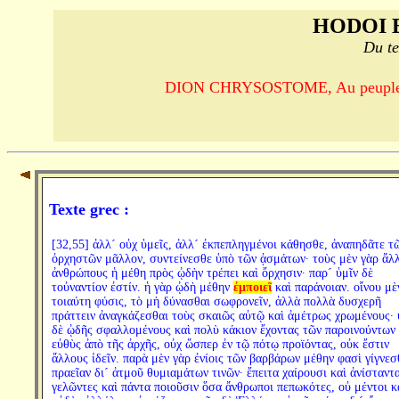
HODOI 
Du te
DION CHRYSOSTOME, Au peuple d'Al
Texte grec :
[32,55] ἀλλ´ οὐχ ὑμεῖς, ἀλλ´ ἐκπεπληγμένοι κάθησθε, ἀναπηδᾶτε τ
ὀρχηστῶν μᾶλλον, συντείνεσθε ὑπὸ τῶν ᾀσμάτων· τοὺς μὲν γὰρ ἄλ
ἀνθρώπους ἡ μέθη πρὸς ᾠδὴν τρέπει καὶ ὄρχησιν· παρ´ ὑμῖν δὲ
τοὐναντίον ἐστίν. ἡ γὰρ ᾠδὴ μέθην
ἐμποιεῖ
καὶ παράνοιαν. οἴνου μὲ
τοιαύτη φύσις, τὸ μὴ δύνασθαι σωφρονεῖν, ἀλλὰ πολλὰ δυσχερῆ
πράττειν ἀναγκάζεσθαι τοὺς σκαιῶς αὐτῷ καὶ ἀμέτρως χρωμένους· 
δὲ ᾠδῆς σφαλλομένους καὶ πολὺ κάκιον ἔχοντας τῶν παροινούντων
εὐθὺς ἀπὸ τῆς ἀρχῆς, οὐχ ὥσπερ ἐν τῷ πότῳ προϊόντας, οὐκ ἔστιν
ἄλλους ἰδεῖν. παρὰ μὲν γὰρ ἐνίοις τῶν βαρβάρων μέθην φασὶ γίγνεσ
πραεῖαν δι´ ἀτμοῦ θυμιαμάτων τινῶν· ἔπειτα χαίρουσι καὶ ἀνίσταντα
γελῶντες καὶ πάντα ποιοῦσιν ὅσα ἄνθρωποι πεπωκότες, οὐ μέντοι κ