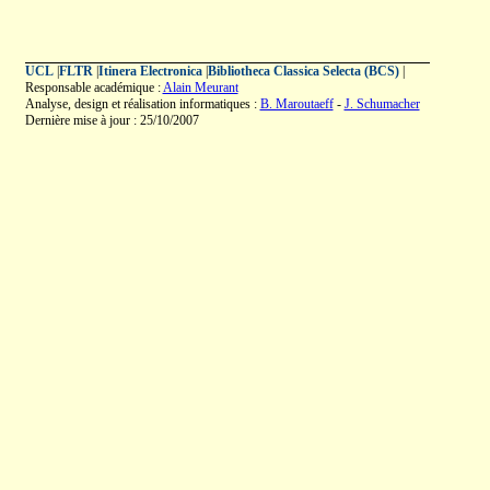
UCL
|
FLTR
|
Itinera Electronica
|
Bibliotheca Classica Selecta (BCS)
|
Responsable académique :
Alain Meurant
Analyse, design et réalisation informatiques :
B. Maroutaeff
-
J. Schumacher
Dernière mise à jour : 25/10/2007