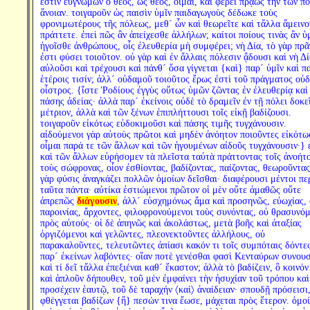
ἔστιν εὐγνώμων ὁ θεός, ὡς θεός, οἶμαι, καὶ φέρει πρᾴως τὴν τῶν π
ἄνοιαν. τοιγαροῦν ὡς παισὶν ὑμῖν παιδαγωγοὺς δέδωκε τοὺς
φρονιμωτέρους τῆς πόλεως, μεθ´ ὧν καὶ θεωρεῖτε καὶ τἄλλα ἄμεινο
πράττετε. ἐπεὶ πῶς ἂν ἀπείχεσθε ἀλλήλων; καίτοι ποίους τινὰς ἂν ὑ
ἡγοῖσθε ἀνθρώπους, οἷς ἐλευθερία μὴ συμφέρει; νὴ Δία, τὸ γὰρ πρ
ἐστι φύσει τοιοῦτον. οὐ γὰρ καὶ ἐν ἄλλαις πόλεσιν ᾄδουσι καὶ νὴ Δί
αὐλοῦσι καὶ τρέχουσι καὶ πάνθ´ ὅσα γίγνεται {καὶ} παρ´ ὑμῖν καὶ π
ἑτέροις τισίν; ἀλλ´ οὐδαμοῦ τοιοῦτος ἔρως ἐστὶ τοῦ πράγματος οὐδ
οἶστρος. {ἴστε Ῥοδίους ἐγγὺς οὕτως ὑμῶν ζῶντας ἐν ἐλευθερίᾳ καὶ
πάσης ἀδείας· ἀλλὰ παρ´ ἐκείνοις οὐδὲ τὸ δραμεῖν ἐν τῇ πόλει δοκε
μέτριον, ἀλλὰ καὶ τῶν ξένων ἐπιπλήττουσι τοῖς εἰκῇ βαδίζουσι.
τοιγαροῦν εἰκότως εὐδοκιμοῦσι καὶ πάσης τιμῆς τυγχάνουσιν.
αἰδούμενοι γὰρ αὑτοὺς πρῶτοι καὶ μηδὲν ἀνόητον ποιοῦντες εἰκότω
οἶμαι παρά τε τῶν ἄλλων καὶ τῶν ἡγουμένων αἰδοῦς τυγχάνουσιν·} 
καὶ τῶν ἄλλων εὑρήσομεν τὰ πλεῖστα ταὐτὰ πράττοντας τοῖς ἀνοήτο
τοὺς σώφρονας, οἷον ἐσθίοντας, βαδίζοντας, παίζοντας, θεωροῦντας
γὰρ φύσις ἀναγκάζει πολλῶν ὁμοίων δεῖσθαι· διαφέρουσι μέντοι πε
ταῦτα πάντα· αὐτίκα ἑστιώμενοι πρῶτον οἱ μὲν οὔτε ἀμαθῶς οὔτε
ἀπρεπῶς
διάγουσιν
, ἀλλ´ εὐσχημόνως ἅμα καὶ προσηνῶς, εὐωχίας,
παροινίας, ἄρχοντες, φιλοφρονούμενοι τοὺς συνόντας, οὐ θρασυνόμ
πρὸς αὐτούς· οἱ δὲ ἀπηνῶς καὶ ἀκολάστως, μετὰ βοῆς καὶ ἀταξίας
ὀργιζόμενοι καὶ γελῶντες, πλεονεκτοῦντες ἀλλήλους, οὐ
παρακαλοῦντες, τελευτῶντες ἀπίασι κακόν τι τοῖς συμπόταις δόντε
παρ´ ἐκείνων λαβόντες· οἵαν ποτὲ γενέσθαι φασὶ Κενταύρων συνουσ
καὶ τί δεῖ τἄλλα ἐπεξιέναι καθ´ ἕκαστον; ἀλλὰ τὸ βαδίζειν, ὃ κοινόν
καὶ ἁπλοῦν δήπουθεν, τοῦ μὲν ἐμφαίνει τὴν ἡσυχίαν τοῦ τρόπου καὶ
προσέχειν ἑαυτῷ, τοῦ δὲ ταραχήν 〈καὶ〉 ἀναίδειαν· σπουδῇ πρόσεισι
φθέγγεται βαδίζων {ἢ} πεσών τινα ἔωσε, μάχεται πρὸς ἕτερον. ὁμο