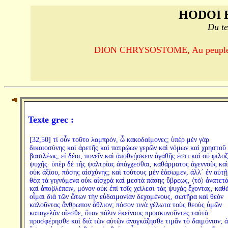
HODOI 
Du te
DION CHRYSOSTOME, Au peuple d'Al
Texte grec :
[32,50] τί οὖν τοῦτο λαμπρόν, ὦ κακοδαίμονες; ὑπὲρ μὲν γὰρ
δικαιοσύνης καὶ ἀρετῆς καὶ πατρῴων γερῶν καὶ νόμων καὶ χρηστοῦ
βασιλέως, εἰ δέοι, πονεῖν καὶ ἀποθνῄσκειν ἀγαθῆς ἐστι καὶ οὐ φιλο
ψυχῆς· ὑπὲρ δὲ τῆς ψαλτρίας ἀπάγχεσθαι, καθάρματος ἀγεννοῦς καὶ
οὐκ ἀξίου, πόσης αἰσχύνης; καὶ τούτους μὲν ἐάσωμεν, ἀλλ´ ἐν αὐτῇ
θέᾳ τὰ γιγνόμενα οὐκ αἰσχρὰ καὶ μεστὰ πάσης ὕβρεως, 〈τὸ〉 ἀνατετ
καὶ ἀποβλέπειν, μόνον οὐκ ἐπὶ τοῖς χείλεσι τὰς ψυχὰς ἔχοντας, καθ
οἶμαι διὰ τῶν ὤτων τὴν εὐδαιμονίαν δεχομένους, σωτῆρα καὶ θεὸν
καλοῦντας ἄνθρωπον ἄθλιον; πόσον τινὰ γέλωτα τοὺς θεοὺς ὑμῶν
καταγελᾶν οἴεσθε, ὅταν πάλιν ἐκείνους προσκυνοῦντες ταὐτὰ
προσφέρησθε καὶ διὰ τῶν αὐτῶν ἀναγκάζησθε τιμᾶν τὸ δαιμόνιον; ἀ