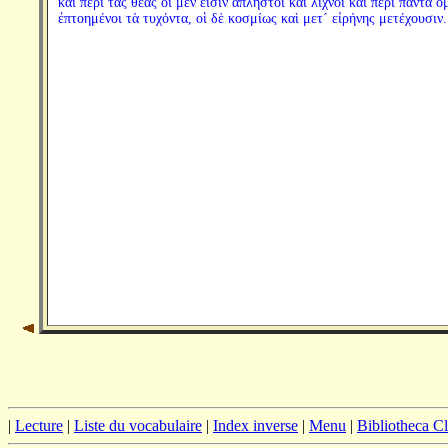
καὶ περὶ τὰς θέας οἱ μέν εἰσιν ἄπληστοι καὶ λίχνοι καὶ περὶ πάντα ὁ
ἐπτοημένοι τὰ τυχόντα, οἱ δὲ κοσμίως καὶ μετ´ εἰρήνης μετέχουσιν.
|
Lecture
|
Liste du vocabulaire
|
Index inverse
|
Menu
|
Bibliotheca C