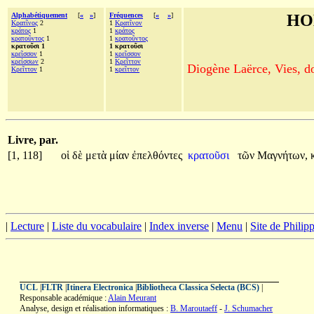
Alphabétiquement
[
«
»
]
Fréquences
[
«
»
]
HO
Κρατῖνος
2
1
Κρατῖνον
κράτος
1
1
κράτος
κρατοῦντος
1
1
κρατοῦντος
κρατοῦσι 1
1 κρατοῦσι
κρεῖσσον
1
1
κρεῖσσον
κρείσσων
2
1
Κρεῖττον
Diogène Laërce, Vies, doc
Κρεῖττον
1
1
κρεῖττον
Livre, par.
[1, 118]
οἱ
δὲ
μετὰ
μίαν
ἐπελθόντες
κρατοῦσι
τῶν
Μαγνήτων,
|
Lecture
|
Liste du vocabulaire
|
Index inverse
|
Menu
|
Site de Phili
UCL
|
FLTR
|
Itinera Electronica
|
Bibliotheca Classica Selecta (BCS)
|
Responsable académique :
Alain Meurant
Analyse, design et réalisation informatiques :
B. Maroutaeff
-
J. Schumacher