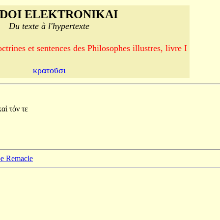
DOI ELEKTRONIKAI
Du texte à l'hypertexte
trines et sentences des Philosophes illustres, livre I
κρατοῦσι
καὶ
τόν
τε
ppe Remacle