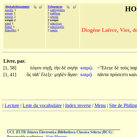
Alphabétiquement
[
«
»
]
Fréquences
[
«
»
]
HO
καιρὸν
1
2
καθηγήσατο
καιρὸς
1
2
καθῆραι
καιρός
2
2
καιρός
καιρῷ 2
2 καιρῷ
κακὰ
1
2
κἀκείνων
Κἀκεῖ
1
2
κακολογεῖν
Diogène Laërce, Vies, doc
Κἀκεῖθεν
1
2
κακόν
Livre, par.
[1, 58]
λόγον
σιγῇ,
τὴν
δὲ
σιγὴν
καιρῷ.
~Ἔλεγε
δὲ
τοὺς
πα
[1, 41]
ὃς
τάδ'
ἔλεξε·
μηδὲν
ἄγαν·
καιρῷ
πάντα
πρόσεστι
καλ
|
Lecture
|
Liste du vocabulaire
|
Index inverse
|
Menu
|
Site de Phili
UCL
|
FLTR
|
Itinera Electronica
|
Bibliotheca Classica Selecta (BCS)
|
Responsable académique :
Alain Meurant